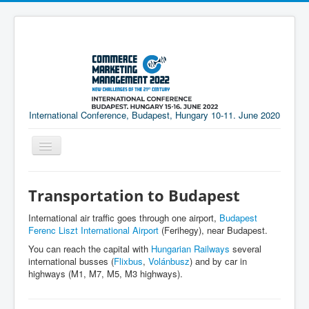
International Conference, Budapest, Hungary 10-11. June 2020
GENERAL INFORMATION
Transportation to Budapest
CONFERENCE PROGRAM
ACCOMMODATION
International air traffic goes through one airport,
Budapest
CONFERENCE PROCEEDING
Ferenc Liszt International Airport
(Ferihegy), near Budapest.
SUMMER SCHOOL
You can reach the capital with
Hungarian Railways
several
international busses (
Flixbus
,
Volánbusz
) and by car in
highways (M1, M7, M5, M3 highways).