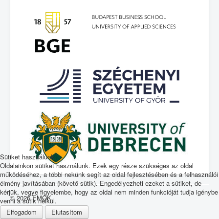
Sütiket használunk
Oldalainkon sütiket használunk. Ezek egy része szükséges az oldal
működéséhez, a többi nekünk segít az oldal fejlesztésében és a felhasználói
élmény javításában (követő sütik). Engedélyezheti ezeket a sütiket, de
kérjük, vegye figyelembe, hogy az oldal nem minden funkcióját tudja igénybe
© 2026 EMOK
venni a sütik nélkül.
Elfogadom
Elutasítom