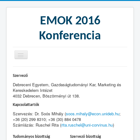
EMOK 2016
Konferencia
Köszöntő
Szervező
Program
Debreceni Egyetem, Gazdaságtudományi Kar, Marketing és
Kereskedelem Intézet
Általános információk
4032 Debrecen, Böszörményi út 138.
Regisztráció
Kapcsolattartók
Helyszín és szállás
Szervezés: Dr. Soós Mihály (
soos.mihaly@econ.unideb.hu
;
+36 (20) 299 8310; +36 (30) 884 0478
Számlázás: Ruschel Rita (
rita.ruschel@uni-corvinus.hu
)
Tudományos bizottság
Szervező bizottság