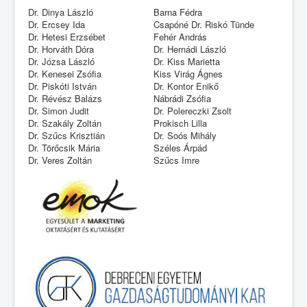
Dr. Dinya László
Barna Fédra
Dr. Ercsey Ida
Csapóné Dr. Riskó Tünde
Dr. Hetesi Erzsébet
Fehér András
Dr. Horváth Dóra
Dr. Hernádi László
Dr. Józsa László
Dr. Kiss Marietta
Dr. Kenesei Zsófia
Kiss Virág Ágnes
Dr. Piskóti István
Dr. Kontor Enikő
Dr. Révész Balázs
Nábrádi Zsófia
Dr. Simon Judit
Dr. Polereczki Zsolt
Dr. Szakály Zoltán
Prokisch Lilla
Dr. Szűcs Krisztián
Dr. Soós Mihály
Dr. Törőcsik Mária
Széles Árpád
Dr. Veres Zoltán
Szűcs Imre