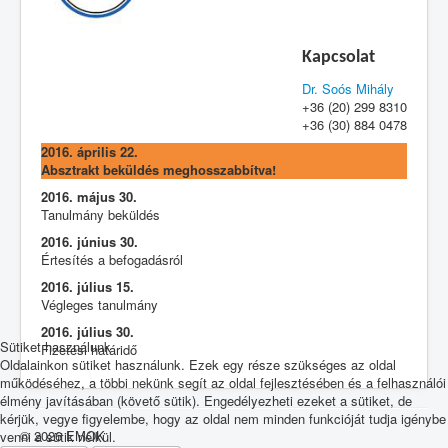
Kapcsolat
Dr. Soós Mihály
+36 (20) 299 8310
+36 (30) 884 0478
2016. április 22.
Absztrakt beküldés meghosszabbítva!
2016. május 30.
Tanulmány beküldés
2016. június 30.
Értesítés a befogadásról
2016. július 15.
Végleges tanulmány
2016. július 30.
Sütiket használunk
Fizetési határidő
Oldalainkon sütiket használunk. Ezek egy része szükséges az oldal
működéséhez, a többi nekünk segít az oldal fejlesztésében és a felhasználói
élmény javításában (követő sütik). Engedélyezheti ezeket a sütiket, de
kérjük, vegye figyelembe, hogy az oldal nem minden funkcióját tudja igénybe
© 2026 EMOK
venni a sütik nélkül.