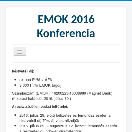
EMOK 2016
Konferencia
Köszöntő
Részvételi díj:
Program
31 000 Ft/fő + ÁFA
3 000 Ft/fő EMOK tagdíj
Általános információk
Számlaszám (EMOK): 16200223-10038989 (Magnet Bank)
Regisztráció
(Fizetési határidő: 2016. július 30.)
Helyszín és szállás
A regisztráció lemondási feltételei:
2016. július 29. előtti befizetés és lemondás esetén a
részvételi díj 70%-át visszafizetjük.
2016. július 29. – augusztus 12. közötti lemondás esetén
a részvételi díj 40%-át visszatérítjük.