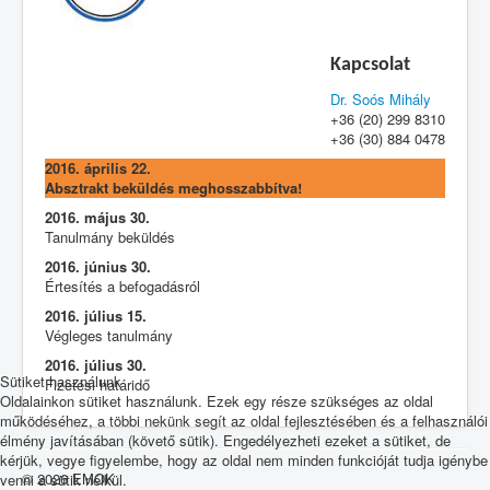
Kapcsolat
Dr. Soós Mihály
+36 (20) 299 8310
+36 (30) 884 0478
2016. április 22.
Absztrakt beküldés meghosszabbítva!
2016. május 30.
Tanulmány beküldés
2016. június 30.
Értesítés a befogadásról
2016. július 15.
Végleges tanulmány
2016. július 30.
Sütiket használunk
Fizetési határidő
Oldalainkon sütiket használunk. Ezek egy része szükséges az oldal
működéséhez, a többi nekünk segít az oldal fejlesztésében és a felhasználói
élmény javításában (követő sütik). Engedélyezheti ezeket a sütiket, de
kérjük, vegye figyelembe, hogy az oldal nem minden funkcióját tudja igénybe
© 2026 EMOK
venni a sütik nélkül.