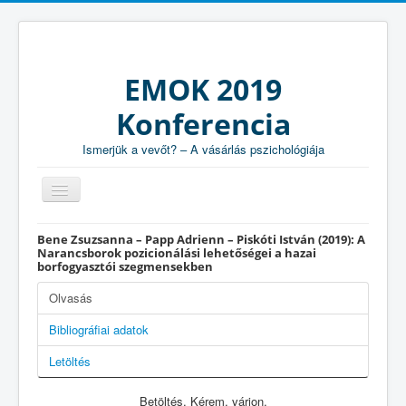
EMOK 2019
Konferencia
Ismerjük a vevőt? – A vásárlás pszichológiája
Köszöntő
Bene Zsuzsanna – Papp Adrienn – Piskóti István (2019): A
Narancsborok pozicionálási lehetőségei a hazai
Program
borfogyasztói szegmensekben
Általános információk
Olvasás
Helyszín és szállás
Bibliográfiai adatok
Tanulmányok
Letöltés
Betöltés. Kérem, várjon.