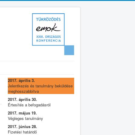
2017. április 3.
Jelentkezés és tanulmány beküldése
meghosszabbítva
2017. április 30.
Értesítés a befogadásról
2017. május 19.
Végleges tanulmány
2017. június 28.
Fizetési határidő