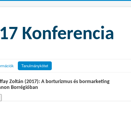
7 Konferencia
ormációk
Tanulmánykötet
fay Zoltán (2017): A borturizmus és bormarketing
annon Borrégióban
Betöltés. Kérem, várjon.