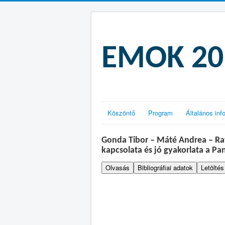
EMOK 201
Köszöntő
Program
Általános inf
Gonda Tibor – Máté Andrea – Raf
kapcsolata és jó gyakorlata a P
Olvasás
Bibliográfiai adatok
Letöltés