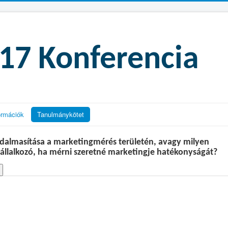
7 Konferencia
ormációk
Tanulmánykötet
sadalmasítása a marketingmérés területén, avagy milyen
állalkozó, ha mérni szeretné marketingje hatékonyságát?
Betöltés. Kérem, várjon.