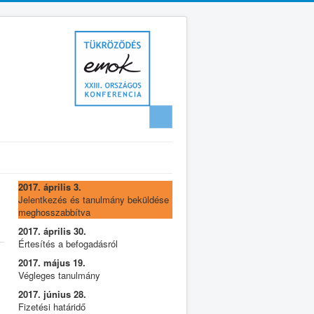
2017. április 3.
Jelentkezés és tanulmány beküldése
meghosszabbítva
2017. április 30.
Értesítés a befogadásról
2017. május 19.
Végleges tanulmány
2017. június 28.
Fizetési határidő