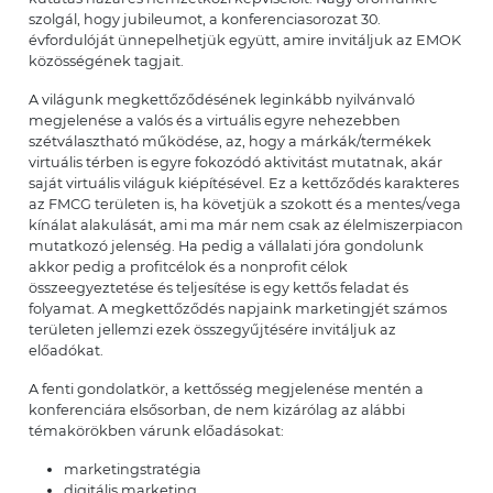
szolgál, hogy jubileumot, a konferenciasorozat 30.
évfordulóját ünnepelhetjük együtt, amire invitáljuk az EMOK
közösségének tagjait.
A világunk megkettőződésének leginkább nyilvánvaló
megjelenése a valós és a virtuális egyre nehezebben
szétválasztható működése, az, hogy a márkák/termékek
virtuális térben is egyre fokozódó aktivitást mutatnak, akár
saját virtuális világuk kiépítésével. Ez a kettőződés karakteres
az FMCG területen is, ha követjük a szokott és a mentes/vega
kínálat alakulását, ami ma már nem csak az élelmiszerpiacon
mutatkozó jelenség. Ha pedig a vállalati jóra gondolunk
akkor pedig a profitcélok és a nonprofit célok
összeegyeztetése és teljesítése is egy kettős feladat és
folyamat. A megkettőződés napjaink marketingjét számos
területen jellemzi ezek összegyűjtésére invitáljuk az
előadókat.
A fenti gondolatkör, a kettősség megjelenése mentén a
konferenciára elsősorban, de nem kizárólag az alábbi
témakörökben várunk előadásokat:
marketingstratégia
digitális marketing