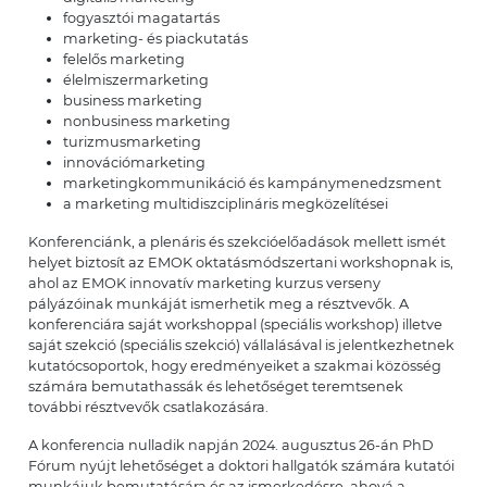
fogyasztói magatartás
marketing- és piackutatás
felelős marketing
élelmiszermarketing
business marketing
nonbusiness marketing
turizmusmarketing
innovációmarketing
marketingkommunikáció és kampánymenedzsment
a marketing multidiszciplináris megközelítései
Konferenciánk, a plenáris és szekcióelőadások mellett ismét
helyet biztosít az EMOK oktatásmódszertani workshopnak is,
ahol az EMOK innovatív marketing kurzus verseny
pályázóinak munkáját ismerhetik meg a résztvevők. A
konferenciára saját workshoppal (speciális workshop) illetve
saját szekció (speciális szekció) vállalásával is jelentkezhetnek
kutatócsoportok, hogy eredményeiket a szakmai közösség
számára bemutathassák és lehetőséget teremtsenek
további résztvevők csatlakozására.
A konferencia nulladik napján 2024. augusztus 26-án PhD
Fórum nyújt lehetőséget a doktori hallgatók számára kutatói
munkájuk bemutatására és az ismerkedésre, ahová a