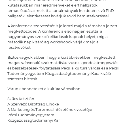
kutatásukban már eredményeket elért hallgatók
témaelőadásai mellett a tanulmányaik kezdetén levő PhD
hallgatók jelentkezését is várjuk rövid bemutatkozással.
A konferencia szervezését is jellemzi majd a témában jelzett
megkettőződés. A konferencia első napján ezúttal a
hagyományos, szekció előadások kapnak helyet, míg a
második nap kizárólag workshopok várják majd a
résztvevőket.
Biztos vagyok abban, hogy a korábbi években megkezdett
magas színvonalú szakmai diskurzusok, gondolatmegosztás
és beszélgetések folytatására Pécs, a kultúra városa és a Pécsi
Tudományegyetem Közgazdaságtudományi Kara kiváló
színteret biztosít.
Várunk benneteket a kultúra városában!
Szűcs Krisztián
A Szervező Bizottság Elnöke
A Marketing és Turizmus Intézetének vezetője
Pécsi Tudományegyetem
Közgazdaságtudományi Kar