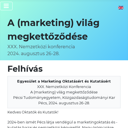
Válassz
A (marketing) világ
megkettőződése
XXX. Nemzetközi konferencia
2024. augusztus 26-28.
Felhívás
Egyesület a Marketing Oktatásért és Kutatásért
XXX. Nemzetközi Konferencia
A (marketing) világ megkettőződése
Pécsi Tudományegyetem, Közgazdaságtudományi Kar
Pécs, 2024. augusztus 26-28.
Kedves Oktatók és Kutatók!
2024-ben ismét Pécs látja vendégül a marketingoktatás és -
kutatás hazai és nemzetközi képviselőit. Nagy örömünkre