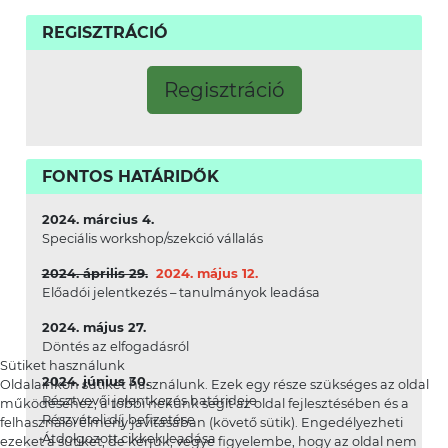
REGISZTRÁCIÓ
Regisztráció
FONTOS HATÁRIDŐK
2024. március 4.
Speciális workshop/szekció vállalás
2024. április 29.
2024. május 12.
Előadói jelentkezés – tanulmányok leadása
2024. május 27.
Döntés az elfogadásról
Sütiket használunk
2024. június 30.
Oldalainkon sütiket használunk. Ezek egy része szükséges az oldal
Résztvevői jelentkezés határideje
működéséhez, a többi nekünk segít az oldal fejlesztésében és a
Részvételi díj befizetése
felhasználói élmény javításában (követő sütik). Engedélyezheti
Átdolgozott cikkek leadása
ezeket a sütiket, de kérjük, vegye figyelembe, hogy az oldal nem