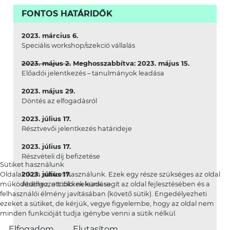
FONTOS HATÁRIDŐK
2023. március 6.
Speciális workshop/szekció vállalás
2023. május 2.
Meghosszabbítva: 2023. május 15.
Előadói jelentkezés – tanulmányok leadása
2023. május 29.
Döntés az elfogadásról
2023. július 17.
Résztvevői jelentkezés határideje
2023. július 17.
Részvételi díj befizetése
Sütiket használunk
2023. július 17.
Oldalainkon sütiket használunk. Ezek egy része szükséges az oldal
Átdolgozott cikkek leadása
működéséhez, a többi nekünk segít az oldal fejlesztésében és a
felhasználói élmény javításában (követő sütik). Engedélyezheti
ezeket a sütiket, de kérjük, vegye figyelembe, hogy az oldal nem
minden funkcióját tudja igénybe venni a sütik nélkül.
Elfogadom
Elutasítom