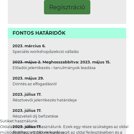
Regisztráció
FONTOS HATÁRIDŐK
2023. március 6.
Speciális workshop/szekció vállalás
2023. május 2.
Meghosszabbítva: 2023. május 15.
Előadói jelentkezés – tanulmányok leadása
2023. május 29.
Döntés az elfogadásról
2023. július 17.
Résztvevői jelentkezés határideje
2023. július 17.
Részvételi díj befizetése
Sütiket használunk
2023. július 17.
Oldalainkon sütiket használunk. Ezek egy része szükséges az oldal
Átdolgozott cikkek leadása
működéséhez, a többi nekünk segít az oldal fejlesztésében és a