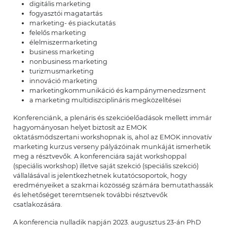
digitális marketing
fogyasztói magatartás
marketing- és piackutatás
felelős marketing
élelmiszermarketing
business marketing
nonbusiness marketing
turizmusmarketing
innováció marketing
marketingkommunikáció és kampánymenedzsment
a marketing multidiszciplináris megközelítései
Konferenciánk, a plenáris és szekcióelőadások mellett immár
hagyományosan helyet biztosít az EMOK
oktatásmódszertani workshopnak is, ahol az EMOK innovatív
marketing kurzus verseny pályázóinak munkáját ismerhetik
meg a résztvevők. A konferenciára saját workshoppal
(speciális workshop) illetve saját szekció (speciális szekció)
vállalásával is jelentkezhetnek kutatócsoportok, hogy
eredményeiket a szakmai közösség számára bemutathassák
és lehetőséget teremtsenek további résztvevők
csatlakozására.
A konferencia nulladik napján 2023. augusztus 23-án PhD