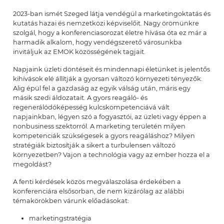
2023-ban ismét Szeged látja vendégül a marketingoktatás és
kutatás hazai és nemzetközi képviselőit. Nagy örömünkre
szolgál, hogy a konferenciasorozat életre hívása óta ez már a
harmadik alkalom, hogy vendégszerető városunkba
invitáljuk az EMOK közösségének tagjait.
Napjaink üzleti döntéseit és mindennapi életünket is jelentős
kihívások elé állítják a gyorsan változó környezeti tényezők.
Alig épül fel a gazdaság az egyik válság után, máris egy
másik szedi áldozatait. A gyors reagáló- és
regenerálódóképesség kulcskompetenciává vált
napjainkban, légyen szó a fogyasztói, az üzleti vagy éppen a
nonbusiness szektorról. A marketing területén milyen
kompetenciák szükségesek a gyors reagáláshoz? Milyen
stratégiák biztosítják a sikert a turbulensen változó
környezetben? Vajon a technológia vagy az ember hozza el a
megoldást?
A fenti kérdések közös megválaszolása érdekében a
konferenciára elsősorban, de nem kizárólag az alábbi
témakörökben várunk előadásokat:
marketingstratégia