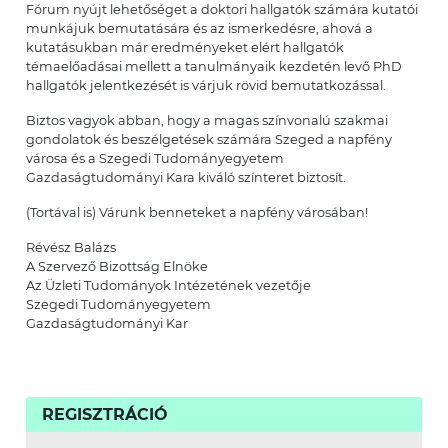
Fórum nyújt lehetőséget a doktori hallgatók számára kutatói
munkájuk bemutatására és az ismerkedésre, ahová a
kutatásukban már eredményeket elért hallgatók
témaelőadásai mellett a tanulmányaik kezdetén levő PhD
hallgatók jelentkezését is várjuk rövid bemutatkozással.
Biztos vagyok abban, hogy a magas színvonalú szakmai
gondolatok és beszélgetések számára Szeged a napfény
városa és a Szegedi Tudományegyetem
Gazdaságtudományi Kara kiváló színteret biztosít.
(Tortával is) Várunk benneteket a napfény városában!
Révész Balázs
A Szervező Bizottság Elnöke
Az Üzleti Tudományok Intézetének vezetője
Szegedi Tudományegyetem
Gazdaságtudományi Kar
REGISZTRÁCIÓ