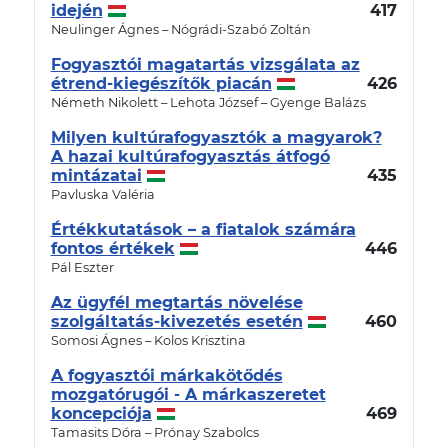
idején
417
Neulinger Ágnes – Nógrádi-Szabó Zoltán
Fogyasztói magatartás vizsgálata az
étrend-kiegészítők piacán
426
Németh Nikolett – Lehota József – Gyenge Balázs
Milyen kultúrafogyasztók a magyarok?
A hazai kultúrafogyasztás átfogó
mintázatai
435
Pavluska Valéria
Értékkutatások – a fiatalok számára
fontos értékek
446
Pál Eszter
Az ügyfél megtartás növelése
szolgáltatás-kivezetés esetén
460
Somosi Ágnes – Kolos Krisztina
A fogyasztói márkakötődés
mozgatórugói - A márkaszeretet
koncepciója
469
Tamasits Dóra – Prónay Szabolcs