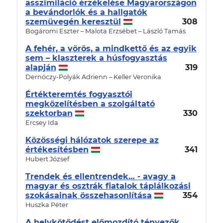
asszimiláció érzékelése Magyarországon
a bevándorlók és a hallgatók
szemüvegén keresztül
308
Bogáromi Eszter – Malota Erzsébet – László Tamás
A fehér, a vörös, a mindkettő és az egyik
sem – klaszterek a húsfogyasztás
alapján
319
Dernóczy-Polyák Adrienn – Keller Veronika
Értékteremtés fogyasztói
megközelítésben a szolgáltató
szektorban
330
Ercsey Ida
Közösségi hálózatok szerepe az
értékesítésben
341
Hubert József
Trendek és ellentrendek… - avagy a
magyar és osztrák fiatalok táplálkozási
szokásainak összehasonlítása
354
Huszka Péter
A helykötődést előmozdító tényezők