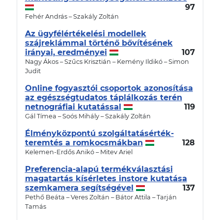
97
Fehér András – Szakály Zoltán
Az ügyfélértékelési modellek
szájreklámmal történő bővítésének
irányai, eredményei
107
Nagy Ákos – Szűcs Krisztián – Kemény Ildikó – Simon
Judit
Online fogyasztói csoportok azonosítása
az egészségtudatos táplálkozás terén
netnográfiai kutatással
119
Gál Tímea – Soós Mihály – Szakály Zoltán
Élményközpontú szolgáltatásérték-
teremtés a romkocsmákban
128
Kelemen-Erdős Anikó – Mitev Ariel
Preferencia-alapú termékválasztási
magatartás kísérletes instore kutatása
szemkamera segítségével
137
Pethő Beáta – Veres Zoltán – Bátor Attila – Tarján
Tamás