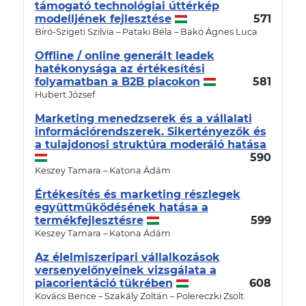
támogató technológiai úttérkép
modelljének fejlesztése
571
Bíró-Szigeti Szilvia – Pataki Béla – Bakó Ágnes Luca
Offline / online generált leadek
hatékonysága az értékesítési
folyamatban a B2B piacokon
581
Hubert József
Marketing menedzserek és a vállalati
információrendszerek. Sikertényezők és
a tulajdonosi struktúra moderáló hatása
590
Keszey Tamara – Katona Ádám
Értékesítés és marketing részlegek
együttműködésének hatása a
termékfejlesztésre
599
Keszey Tamara – Katona Ádám
Az élelmiszeripari vállalkozások
versenyelőnyeinek vizsgálata a
piacorientáció tükrében
608
Kovács Bence – Szakály Zoltán – Polereczki Zsolt