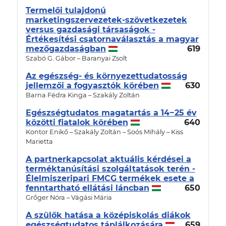
Termelői tulajdonú
marketingszervezetek-szövetkezetek
versus gazdasági társaságok -
Értékesítési csatornaválasztás a magyar
mezőgazdaságban
619
Szabó G. Gábor – Baranyai Zsolt
Az egészség- és környezettudatosság
jellemzői a fogyasztók körében
630
Barna Fédra Kinga – Szakály Zoltán
Egészségtudatos magatartás a 14−25 év
közötti fiatalok körében
640
Kontor Enikő – Szakály Zoltán – Soós Mihály – Kiss
Marietta
A partnerkapcsolat aktuális kérdései a
terméktanúsítási szolgáltatások terén -
Élelmiszeripari FMCG termékek esete a
fenntartható ellátási láncban
650
Grőger Nóra – Vágási Mária
A szülők hatása a középiskolás diákok
egészségtudatos táplálkozására
659