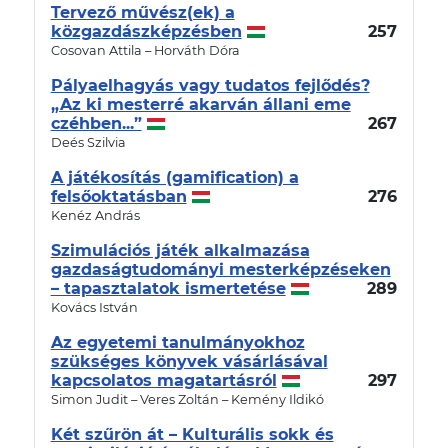
Tervező művész(ek) a
közgazdászképzésben
257
Cosovan Attila – Horváth Dóra
Pályaelhagyás vagy tudatos fejlődés?
„Az ki mesterré akarván állani eme
czéhben...”
267
Deés Szilvia
A játékosítás (gamification) a
felsőoktatásban
276
Kenéz András
Szimulációs játék alkalmazása
gazdaságtudományi mesterképzéseken
– tapasztalatok ismertetése
289
Kovács István
Az egyetemi tanulmányokhoz
szükséges könyvek vásárlásával
kapcsolatos magatartásról
297
Simon Judit – Veres Zoltán – Kemény Ildikó
Két szűrön át – Kulturális sokk és