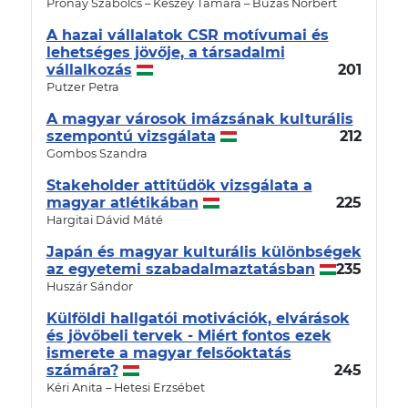
Prónay Szabolcs – Keszey Tamara – Buzás Norbert
A hazai vállalatok CSR motívumai és
lehetséges jövője, a társadalmi
vállalkozás
201
Putzer Petra
A magyar városok imázsának kulturális
szempontú vizsgálata
212
Gombos Szandra
Stakeholder attitűdök vizsgálata a
magyar atlétikában
225
Hargitai Dávid Máté
Japán és magyar kulturális különbségek
az egyetemi szabadalmaztatásban
235
Huszár Sándor
Külföldi hallgatói motivációk, elvárások
és jövőbeli tervek - Miért fontos ezek
ismerete a magyar felsőoktatás
számára?
245
Kéri Anita – Hetesi Erzsébet