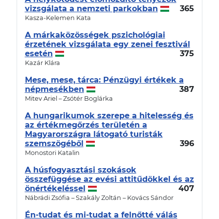
vizsgálata a nemzeti parkokban
365
Kasza-Kelemen Kata
A márkaközösségek pszichológiai
érzetének vizsgálata egy zenei fesztivál
esetén
375
Kazár Klára
Mese, mese, tárca: Pénzügyi értékek a
népmesékben
387
Mitev Ariel – Zsótér Boglárka
A hungarikumok szerepe a hitelesség és
az értékmegőrzés területén a
Magyarországra látogató turisták
szemszögéből
396
Monostori Katalin
A húsfogyasztási szokások
összefüggése az evési attitűdökkel és az
önértékeléssel
407
Nábrádi Zsófia – Szakály Zoltán – Kovács Sándor
Én-tudat és mi-tudat a felnőtté válás