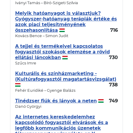
Iványi Tamás – Bíró-Szigeti Szilvia
Melyik hatóanyagot is választjuk?
Gyógyszer-hatóanyag terápiák értéke és
azok piaci teljesítményének
összehasonlítása
716
Kovács Bence – Simon Judit
A tejjel és termékeivel kapcsolatos
fogyasztói szokások elemzése a rövid
ellátási láncokban
730
Szűcs Imre
Kulturális és színházmarketing -
(Kultúrafogyasztói magatartásvizsgálat)
738
Fehér Euridiké – Gyenge Balázs
Tinédzser fiúk és lányok a neten
749
Danó Györgyi
Az internetes kereskedelemhez
kapcsolódó fogyasztói elvárások és a
legfőbb kommunikációs üzenetek