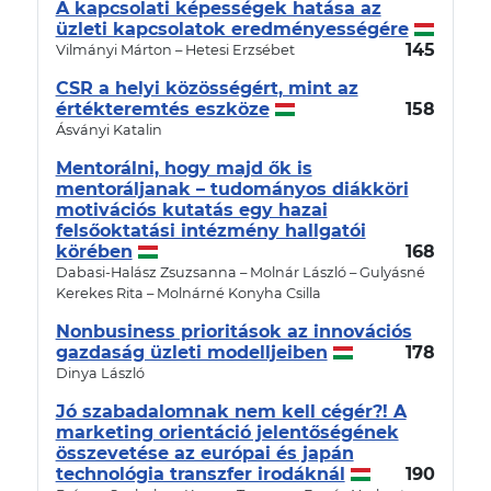
A kapcsolati képességek hatása az
üzleti kapcsolatok eredményességére
145
Vilmányi Márton – Hetesi Erzsébet
CSR a helyi közösségért, mint az
értékteremtés eszköze
158
Ásványi Katalin
Mentorálni, hogy majd ők is
mentoráljanak – tudományos diákköri
motivációs kutatás egy hazai
felsőoktatási intézmény hallgatói
körében
168
Dabasi-Halász Zsuzsanna – Molnár László – Gulyásné
Kerekes Rita – Molnárné Konyha Csilla
Nonbusiness prioritások az innovációs
gazdaság üzleti modelljeiben
178
Dinya László
Jó szabadalomnak nem kell cégér?! A
marketing orientáció jelentőségének
összevetése az európai és japán
technológia transzfer irodáknál
190