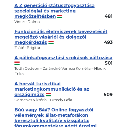
A Z generáció státuszfogyasztása
szociológiai és marketing
megközelítésben
481
Vincze Dalma
Funkcionális élelmiszerek bevezetését
megelőző vásárlói és dolgozói
megkérdezés
493
Zsótér Brigitta
A pálinkafogyasztási szokások változása
501
Totth Gedeon – Zarándné Vámosi Kornélia – Hlédik
Erika
A horvát turisztikai
marketingkommunikáció és az
országimázs
509
Gerdesics Viktória – Orosdy Béla
Búú vagy Báá? Online fogyasztói
vélemények állat-metaforákon
keresztüli kvalitatív vizsgálata:
fórumkommentekre adott érzelmi