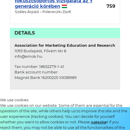
fókuszcsoportos vizsgálata az Y
generáció körében
759
Széles Árpád – Polereczki Zsolt
DETAILS
Association for Marketing Education and Research
1093 Budapest, Fővám tér 8.
info@emok.hu
Tax number: 18652279-1-41
Bank account number:
Magnet Bank 16200223-10038989
We use cookies
We use cookies on our website. Some of them are essential for the
operation of the site, while others help us to improve this site and the
user experience (tracking cookies). You can decide for yourself
whether you want to allow cookies or not. Please note that if you
IMPRINT
reject them, you may not be able to use all the functionalities of the