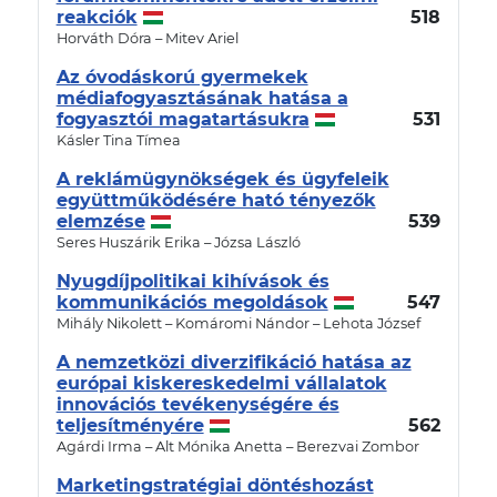
reakciók
518
Horváth Dóra – Mitev Ariel
Az óvodáskorú gyermekek
médiafogyasztásának hatása a
fogyasztói magatartásukra
531
Kásler Tina Tímea
A reklámügynökségek és ügyfeleik
együttműködésére ható tényezők
elemzése
539
Seres Huszárik Erika – Józsa László
Nyugdíjpolitikai kihívások és
kommunikációs megoldások
547
Mihály Nikolett – Komáromi Nándor – Lehota József
A nemzetközi diverzifikáció hatása az
európai kiskereskedelmi vállalatok
innovációs tevékenységére és
teljesítményére
562
Agárdi Irma – Alt Mónika Anetta – Berezvai Zombor
Marketingstratégiai döntéshozást