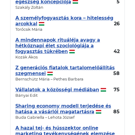
egészség koncepciója
5
Szakály Zoltán
A személyfogyasztás kora – hitelesség
arcokkal
26
Törőcsik Mária
A mindennapok rituáléja avagy a
hétköznapi élet szociológiája a
fogyasztás tükrében
42
Kozák Ákos
Z generációs fiatalok tartalomelőállítás
szegmensei
58
Bernschütz Mária – Pethes Barbara
Vállalatok a közösségi médiában
75
Bányai Edit
Sharing economy modell terjedése és
hatása a vásárlói magatartásra
85
Buda Gabriella – Lehota József
A hazai tej- és hússzektor online
marketing tevékenységének elemzése