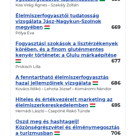
Kiss Virág Ágnes – Szakály Zoltán
Élelmiszerfogyasztói tudatosság
vizsgálata Jász-Nagykun-Szolnok
megyében
669
Pólya Éva
Fogyasztási szokások a lisztérzékenyek
körében, és a finom gluténmentes
kenyér története: a Glulu márkaépítése
677
Prokisch Lilla
A fenntartható élelmiszerfogyasztás
hazai jellemzőinek vizsgálata
686
Kovács Ildikó – Lehota József – Komáromi Nándor
Hiteles és értékvezérelt marketing az
élelmiszerkereskedelemben
695
Hernádi László – Csapóné Riskó Tünde
Oszd meg és hashtagelj!
Közönségrészvétel és élménymegosztás
a turizmusban
706