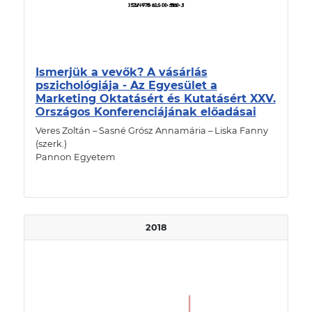
Ismerjük a vevők? A vásárlás
pszichológiája - Az Egyesület a
Marketing Oktatásért és Kutatásért XXV.
Országos Konferenciájának előadásai
Veres Zoltán – Sasné Grósz Annamária – Liska Fanny
(szerk.)
Pannon Egyetem
2018