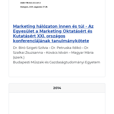
Marketing hálózaton innen és túl - Az
Egyesület a Marketing Oktatásért és
Kutatásért XXI. országos
konferenciájának tanulmánykötete
Dr. Bíró-Szigeti Szilvia – Dr. Petruska Ildikó – Dr.
Szalkai Zsuzsanna – Kovács István – Magyar Mária
(szerk.)
Budapesti Műszaki és Gazdaságtudományi Egyetem
2014