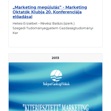
„Marketing megújulás” - Marketing
Oktatók Klubja 20. Konferenciája
előadásai
Hetesi Erzsébet – Révész Balázs (szerk.)
Szegedi Tudományegyetem Gazdaságtudományi
Kar
2013