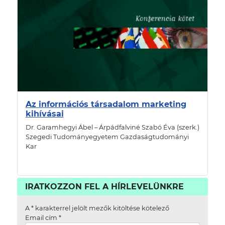
Az információs társadalom marketing
kihívásai
Dr. Garamhegyi Ábel – Árpádfalviné Szabó Éva (szerk.)
Szegedi Tudományegyetem Gazdaságtudományi
Kar
IRATKOZZON FEL A HÍRLEVELÜNKRE
A
*
karakterrel jelölt mezők kitöltése kötelező
Email cím
*