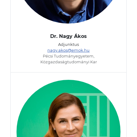
Dr. Nagy Ákos
Adjunktus
nagy.akos@emok.hu
Pécsi Tudományegyetem,
Közgazdaságtudományi Kar