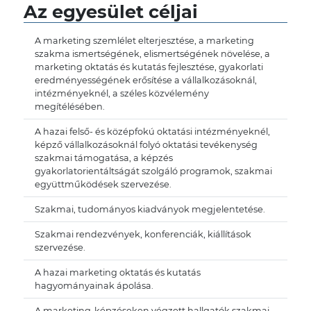
Az egyesület céljai
A marketing szemlélet elterjesztése, a marketing
szakma ismertségének, elismertségének növelése, a
marketing oktatás és kutatás fejlesztése, gyakorlati
eredményességének erősítése a vállalkozásoknál,
intézményeknél, a széles közvélemény
megítélésében.
A hazai felső- és középfokú oktatási intézményeknél,
képző vállalkozásoknál folyó oktatási tevékenység
szakmai támogatása, a képzés
gyakorlatorientáltságát szolgáló programok, szakmai
együttműködések szervezése.
Szakmai, tudományos kiadványok megjelentetése.
Szakmai rendezvények, konferenciák, kiállítások
szervezése.
A hazai marketing oktatás és kutatás
hagyományainak ápolása.
A marketing-képzéseken végzett hallgatók szakmai