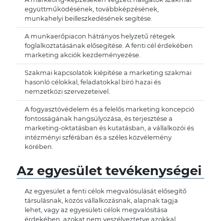
együttműködésének, továbbképzésének,
munkahelyi beilleszkedésének segítése.
A munkaerőpiacon hátrányos helyzetű rétegek
foglalkoztatásának elősegítése. A fenti cél érdekében
marketing akciók kezdeményezése.
Szakmai kapcsolatok kiépítése a marketing szakmai
hasonló célokkal, feladatokkal bíró hazai és
nemzetközi szervezeteivel.
A fogyasztóvédelem és a felelős marketing koncepció
fontosságának hangsúlyozása, és terjesztése a
marketing-oktatásban és kutatásban, a vállalkozói és
intézményi szférában és a széles közvélemény
körében.
Az egyesület tevékenységei
Az egyesület a fenti célok megvalósulását elősegítő
társulásnak, közös vállalkozásnak, alapnak tagja
lehet, vagy az egyesületi célok megvalósítása
érdekében, azokat nem veszélyeztetve azokkal