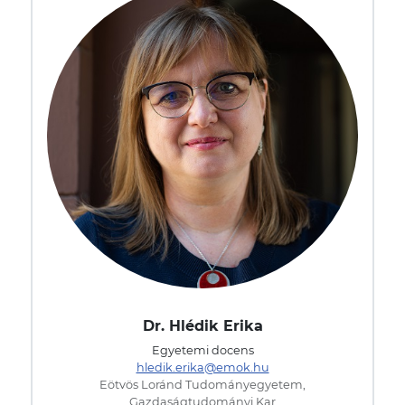
Dr. Hlédik Erika
Egyetemi docens
hledik.erika@emok.hu
Eötvös Loránd Tudományegyetem,
Gazdaságtudományi Kar