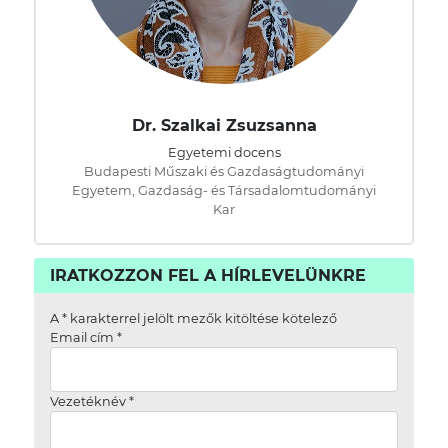
Dr. Szalkai Zsuzsanna
Egyetemi docens
Budapesti Műszaki és Gazdaságtudományi
Egyetem, Gazdaság- és Társadalomtudományi
Kar
IRATKOZZON FEL A HÍRLEVELÜNKRE
A
*
karakterrel jelölt mezők kitöltése kötelező
Email cím
*
Vezetéknév
*