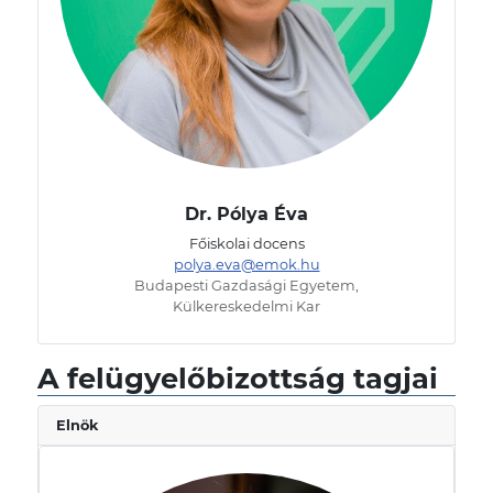
Dr. Pólya Éva
Főiskolai docens
polya.eva@emok.hu
Budapesti Gazdasági Egyetem,
Külkereskedelmi Kar
A felügyelőbizottság tagjai
Elnök