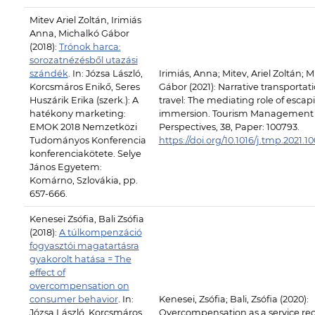
Mitev Ariel Zoltán, Irimiás
Anna, Michalkó Gábor
(2018):
Trónok harca:
sorozatnézésből utazási
szándék
. In: Józsa László,
Irimiás, Anna; Mitev, Ariel Zoltán; M
Korcsmáros Enikő, Seres
Gábor (2021): Narrative transportat
Huszárik Erika (szerk.): A
travel: The mediating role of esca
hatékony marketing:
immersion. Tourism Management
EMOK 2018 Nemzetközi
Perspectives, 38, Paper: 100793.
Tudományos Konferencia
https://doi.org/10.1016/j.tmp.2021.1
konferenciakötete. Selye
János Egyetem:
Komárno, Szlovákia, pp.
657-666.
Kenesei Zsófia, Bali Zsófia
(2018):
A túlkompenzáció
fogyasztói magatartásra
gyakorolt hatása = The
effect of
overcompensation on
consumer behavior
. In:
Kenesei, Zsófia; Bali, Zsófia (2020):
Józsa László, Korcsmáros
Overcompensation as a service re