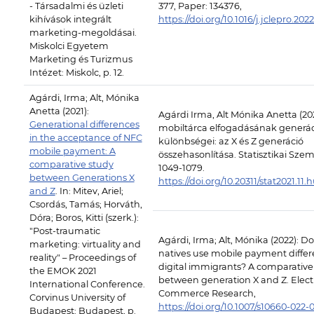
- Társadalmi és üzleti
377, Paper: 134376,
kihívások integrált
https://doi.org/10.1016/j.jclepro.202
marketing-megoldásai.
Miskolci Egyetem
Marketing és Turizmus
Intézet: Miskolc, p. 12.
Agárdi, Irma; Alt, Mónika
Anetta (2021):
Agárdi Irma, Alt Mónika Anetta (202
Generational differences
mobiltárca elfogadásának generác
in the acceptance of NFC
különbségei: az X és Z generáció
mobile payment: A
összehasonlítása. Statisztikai Szeml
comparative study
1049-1079.
between Generations X
https://doi.org/10.20311/stat2021.11.
and Z
. In: Mitev, Ariel;
Csordás, Tamás; Horváth,
Dóra; Boros, Kitti (szerk.):
"Post-traumatic
Agárdi, Irma; Alt, Mónika (2022): Do
marketing: virtuality and
natives use mobile payment differ
reality" – Proceedings of
digital immigrants? A comparative
the EMOK 2021
between generation X and Z. Elect
International Conference.
Commerce Research,
Corvinus University of
https://doi.org/10.1007/s10660-022-
Budapest: Budapest, p.