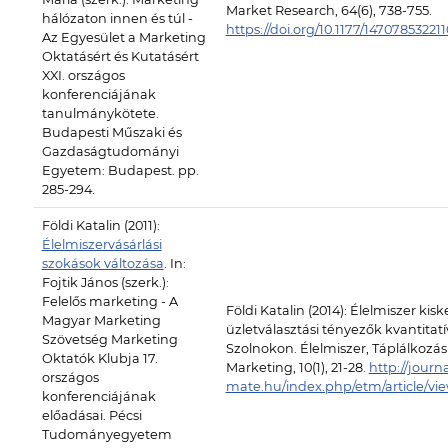
Market Research, 64(6), 738-755.
hálózaton innen és túl -
https://doi.org/10.1177/14707853221
Az Egyesület a Marketing
Oktatásért és Kutatásért
XXI. országos
konferenciájának
tanulmánykötete.
Budapesti Műszaki és
Gazdaságtudományi
Egyetem: Budapest. pp.
285-294.
Földi Katalin (2011):
Élelmiszervásárlási
szokások változása
. In:
Fojtik János (szerk.):
Felelős marketing - A
Földi Katalin (2014): Élelmiszer ki
Magyar Marketing
üzletválasztási tényezők kvantitat
Szövetség Marketing
Szolnokon. Élelmiszer, Táplálkozás
Oktatók Klubja 17.
Marketing, 10(1), 21-28.
http://journa
országos
mate.hu/index.php/etm/article/vi
konferenciájának
előadásai. Pécsi
Tudományegyetem