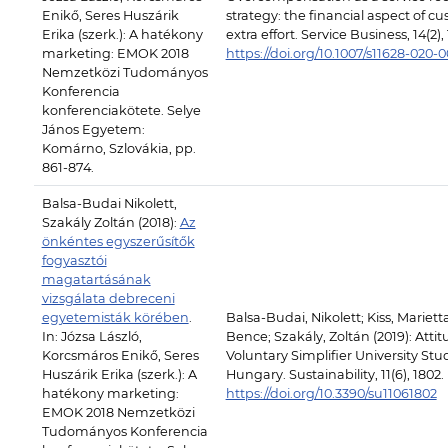
Enikő, Seres Huszárik
strategy: the financial aspect of c
Erika (szerk.): A hatékony
extra effort. Service Business, 14(2),
marketing: EMOK 2018
https://doi.org/10.1007/s11628-020-
Nemzetközi Tudományos
Konferencia
konferenciakötete. Selye
János Egyetem:
Komárno, Szlovákia, pp.
861-874.
Balsa-Budai Nikolett,
Szakály Zoltán (2018):
Az
önkéntes egyszerűsítők
fogyasztói
magatartásának
vizsgálata debreceni
egyetemisták körében
.
Balsa-Budai, Nikolett; Kiss, Mariett
In: Józsa László,
Bence; Szakály, Zoltán (2019): Attit
Korcsmáros Enikő, Seres
Voluntary Simplifier University Stu
Huszárik Erika (szerk.): A
Hungary. Sustainability, 11(6), 1802.
hatékony marketing:
https://doi.org/10.3390/su11061802
EMOK 2018 Nemzetközi
Tudományos Konferencia