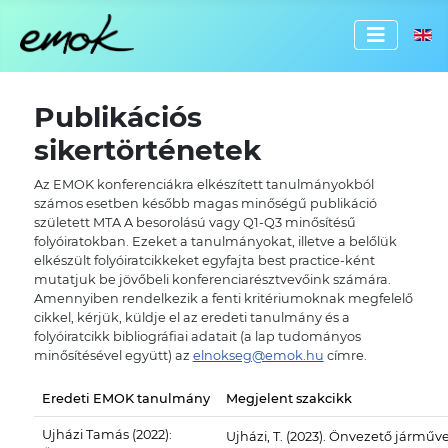
Válassz
Publikációs
sikertörténetek
Az EMOK konferenciákra elkészített tanulmányokból
számos esetben később magas minőségű publikáció
született MTA A besorolású vagy Q1-Q3 minősítésű
folyóiratokban. Ezeket a tanulmányokat, illetve a belőlük
elkészült folyóiratcikkeket egyfajta best practice-ként
mutatjuk be jövőbeli konferenciarésztvevőink számára.
Amennyiben rendelkezik a fenti kritériumoknak megfelelő
cikkel, kérjük, küldje el az eredeti tanulmány és a
folyóiratcikk bibliográfiai adatait (a lap tudományos
minősítésével együtt) az
elnokseg@emok.hu
címre.
Eredeti EMOK tanulmány
Megjelent szakcikk
Ujházi Tamás (2022):
Ujházi, T. (2023). Önvezető jármű