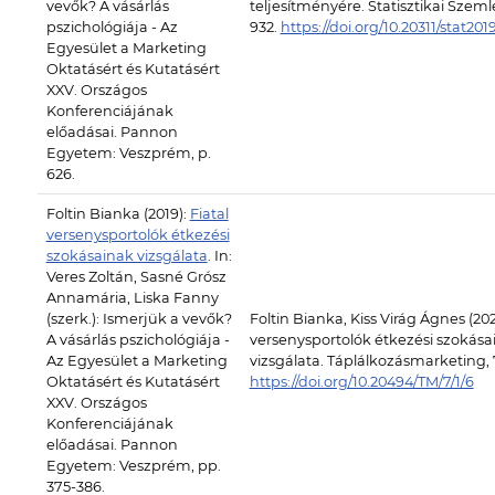
vevők? A vásárlás
teljesítményére. Statisztikai Szemle
pszichológiája - Az
932.
https://doi.org/10.20311/stat201
Egyesület a Marketing
Oktatásért és Kutatásért
XXV. Országos
Konferenciájának
előadásai. Pannon
Egyetem: Veszprém, p.
626.
Foltin Bianka (2019):
Fiatal
versenysportolók étkezési
szokásainak vizsgálata
. In:
Veres Zoltán, Sasné Grósz
Annamária, Liska Fanny
(szerk.): Ismerjük a vevők?
Foltin Bianka, Kiss Virág Ágnes (202
A vásárlás pszichológiája -
versenysportolók étkezési szokása
Az Egyesület a Marketing
vizsgálata. Táplálkozásmarketing, 7
Oktatásért és Kutatásért
https://doi.org/10.20494/TM/7/1/6
XXV. Országos
Konferenciájának
előadásai. Pannon
Egyetem: Veszprém, pp.
375-386.