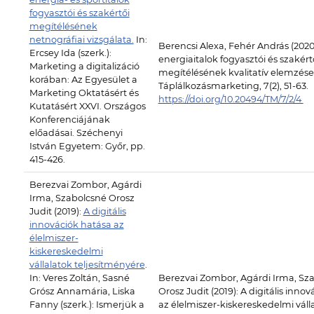
fogyasztói és szakértői
megítélésének
netnográfiai vizsgálata.
In:
Berencsi Alexa, Fehér András (2020
Ercsey Ida (szerk.):
energiaitalok fogyasztói és szakért
Marketing a digitalizáció
megítélésének kvalitatív elemzése
korában: Az Egyesület a
Táplálkozásmarketing, 7(2), 51-63.
Marketing Oktatásért és
https://doi.org/10.20494/TM/7/2/4
Kutatásért XXVI. Országos
Konferenciájának
előadásai. Széchenyi
István Egyetem: Győr, pp.
415-426.
Berezvai Zombor, Agárdi
Irma, Szabolcsné Orosz
Judit (2019):
A digitális
innovációk hatása az
élelmiszer-
kiskereskedelmi
vállalatok teljesítményére
.
In: Veres Zoltán, Sasné
Berezvai Zombor, Agárdi Irma, Sz
Grósz Annamária, Liska
Orosz Judit (2019): A digitális inno
Fanny (szerk.): Ismerjük a
az élelmiszer-kiskereskedelmi váll