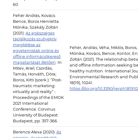
60.
Fehér András, Kovács
Bence, Boros Henrietta
Mónika, Szakály Zoltán
(2021):
Az egészséges
táplálkozás szubjektív
megítélése az
Fehér, András; Véha, Miklós; Boros,
egyetemisták online és
Mónika; Kovács, Bence; Kontor, Eni
offline információkereső
Zoltán (2021): The relationship bet
magatartását illetően
. In:
and offline information-seeking be
Mitev, Ariel; Csordás,
healthy nutrition. International Jou
Tamás; Horváth, Dóra;
Environmental Research and Publi
Boros, Kitti (szerk.): “Post-
18(19), 10241.
traumatic marketing:
https://doi.org/10.3390/ijerph181910
virtuality and reality” -
Proceedings of the EMOK
2021 International
Conference. Corvinus
University of Budapest:
Budapest, pp. 357-366.
Berencsi Alexa (2020):
Az
energia- és sportitalok