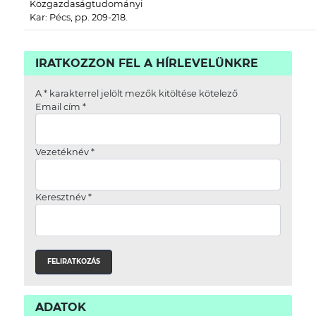
Közgazdaságtudományi
Kar: Pécs, pp. 209-218.
IRATKOZZON FEL A HÍRLEVELÜNKRE
A
*
karakterrel jelölt mezők kitöltése kötelező
Email cím
*
Vezetéknév
*
Keresztnév
*
ADATOK