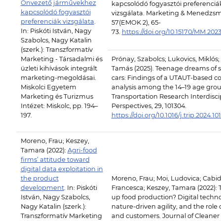
Önvezető járművekhez
kapcsolódó fogyasztói preferenciá
kapcsolódó fogyasztói
vizsgálata. Marketing & Menedzsm
preferenciák vizsgálata
.
57(EMOK 2), 65-
In: Piskóti István, Nagy
73.
https://doi.org/10.15170/MM.202
Szabolcs, Nagy Katalin
(szerk.): Transzformatív
Marketing - Társadalmi és
Prónay, Szabolcs; Lukovics, Miklós;
üzleti kihívások integrált
Tamás (2025). Teenage dreams of se
marketing-megoldásai.
cars: Findings of a UTAUT-based co
Miskolci Egyetem
analysis among the 14–19 age grou
Marketing és Turizmus
Transportation Research Interdisci
Intézet: Miskolc, pp. 194–
Perspectives, 29, 101304.
197.
https://doi.org/10.1016/j.trip.2024.10
Moreno, Frau; Keszey,
Tamara (2022):
Agri-food
firms’ attitude toward
digital data exploitation in
the product
Moreno, Frau; Moi, Ludovica; Cabi
development
. In: Piskóti
Francesca; Keszey, Tamara (2022): 
István, Nagy Szabolcs,
up food production? Digital techno
Nagy Katalin (szerk.):
nature-driven agility, and the rol
Transzformatív Marketing
and customers. Journal of Cleaner