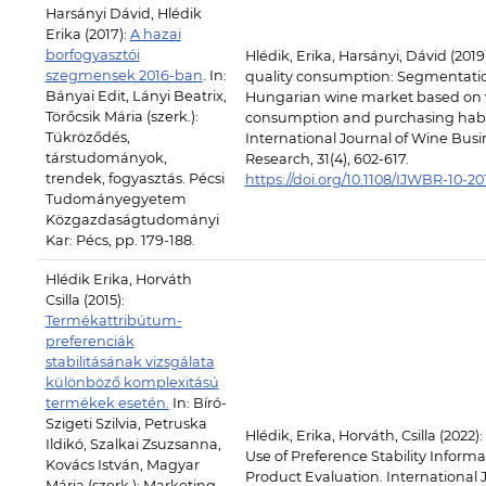
Harsányi Dávid, Hlédik
Erika (2017):
A hazai
borfogyasztói
Hlédik, Erika, Harsányi, Dávid (2019
szegmensek 2016-ban
. In:
quality consumption: Segmentatio
Bányai Edit, Lányi Beatrix,
Hungarian wine market based on
Törőcsik Mária (szerk.):
consumption and purchasing habi
Tükröződés,
International Journal of Wine Busi
társtudományok,
Research, 31(4), 602-617.
trendek, fogyasztás. Pécsi
https://doi.org/10.1108/IJWBR-10-2
Tudományegyetem
Közgazdaságtudományi
Kar: Pécs, pp. 179-188.
Hlédik Erika, Horváth
Csilla (2015):
Termékattribútum-
preferenciák
stabilitásának vizsgálata
különböző komplexitású
termékek esetén.
In: Bíró-
Szigeti Szilvia, Petruska
Hlédik, Erika, Horváth, Csilla (2022):
Ildikó, Szalkai Zsuzsanna,
Use of Preference Stability Informa
Kovács István, Magyar
Product Evaluation. International 
Mária (szerk.): Marketing