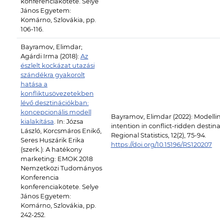
konferenciakötete. Selye
János Egyetem:
Komárno, Szlovákia, pp.
106-116.
Bayramov, Elimdar;
Agárdi Irma (2018):
Az
észlelt kockázat utazási
szándékra gyakorolt
hatása a
konfliktusövezetekben
lévő desztinációkban:
koncepcionális modell
Bayramov, Elimdar (2022): Modellin
kialakítása
. In: Józsa
intention in conflict-ridden destina
László, Korcsmáros Enikő,
Regional Statistics, 12(2), 75-94.
Seres Huszárik Erika
https://doi.org/10.15196/RS120207
(szerk.): A hatékony
marketing: EMOK 2018
Nemzetközi Tudományos
Konferencia
konferenciakötete. Selye
János Egyetem:
Komárno, Szlovákia, pp.
242-252.