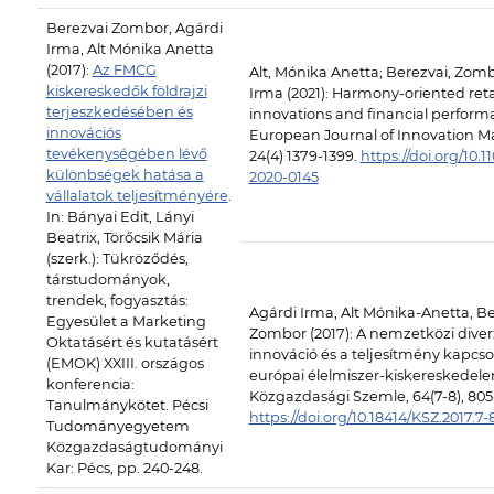
Berezvai Zombor, Agárdi
Irma, Alt Mónika Anetta
(2017):
Az FMCG
Alt, Mónika Anetta; Berezvai, Zomb
kiskereskedők földrajzi
Irma (2021): Harmony-oriented reta
terjeszkedésében és
innovations and financial perform
innovációs
European Journal of Innovation 
tevékenységében lévő
24(4) 1379-1399.
https://doi.org/10.
különbségek hatása a
2020-0145
vállalatok teljesítményére
.
In: Bányai Edit, Lányi
Beatrix, Törőcsik Mária
(szerk.): Tükröződés,
társtudományok,
trendek, fogyasztás:
Agárdi Irma, Alt Mónika-Anetta, B
Egyesület a Marketing
Zombor (2017): A nemzetközi diverz
Oktatásért és kutatásért
innováció és a teljesítmény kapcso
(EMOK) XXIII. országos
európai élelmiszer-kiskereskedel
konferencia:
Közgazdasági Szemle, 64(7-8), 805
Tanulmánykötet. Pécsi
https://doi.org/10.18414/KSZ.2017.7-
Tudományegyetem
Közgazdaságtudományi
Kar: Pécs, pp. 240-248.