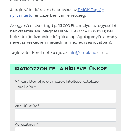
A tagfelvételi kérelem beadására az
EMOK Tagság
nyilvántartó
rendszerben van lehetőség.
Az egyesület éves tagdíja 15.000 Ft, amelyet az egyesület
bankszámlájára (Magnet Bank 16200223-10038989) kell
befizetni (befizetéskor kérjük a tagságot igénylő személy
nevét szíveskedjen megadni a megjegyzés rovatban).
Tagfelvételi kérelmét küldje az
info@emok.hu
címre.
IRATKOZZON FEL A HÍRLEVELÜNKRE
A
*
karakterrel jelölt mezők kitöltése kötelező
Email cím
*
Vezetéknév
*
Keresztnév
*