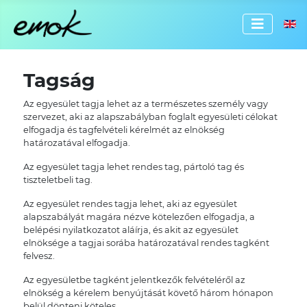
Válassz
Tagság
Az egyesület tagja lehet az a természetes személy vagy
szervezet, aki az alapszabályban foglalt egyesületi célokat
elfogadja és tagfelvételi kérelmét az elnökség
határozatával elfogadja.
Az egyesület tagja lehet rendes tag, pártoló tag és
tiszteletbeli tag.
Az egyesület rendes tagja lehet, aki az egyesület
alapszabályát magára nézve kötelezően elfogadja, a
belépési nyilatkozatot aláírja, és akit az egyesület
elnöksége a tagjai sorába határozatával rendes tagként
felvesz.
Az egyesületbe tagként jelentkezők felvételéről az
elnökség a kérelem benyújtását követő három hónapon
belül dönteni köteles.