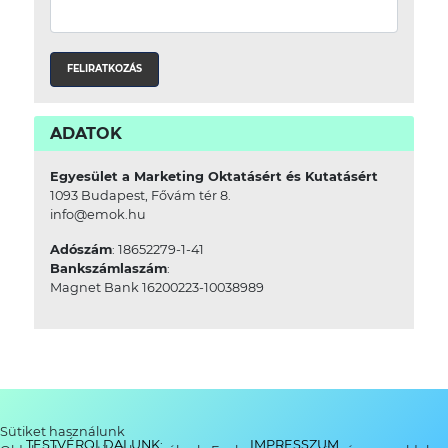
ADATOK
Egyesület a Marketing Oktatásért és Kutatásért
1093 Budapest, Fővám tér 8.
info@emok.hu
Adószám
: 18652279-1-41
Bankszámlaszám
:
Magnet Bank 16200223-10038989
Sütiket használunk
TESTVÉROLDALUNK:
IMPRESSZUM