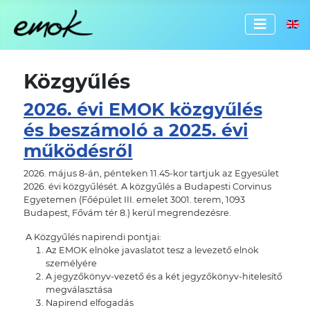
Válassz
Közgyűlés
2026. évi EMOK közgyűlés
és beszámoló a 2025. évi
működésről
2026. május 8-án, pénteken 11.45-kor tartjuk az Egyesület
2026. évi közgyűlését. A közgyűlés a Budapesti Corvinus
Egyetemen (Főépület III. emelet 3001. terem,
1093
Budapest, Fővám tér 8.
) kerül megrendezésre.
A Közgyűlés napirendi pontjai:
Az EMOK elnöke javaslatot tesz a levezető elnök
személyére
A jegyzőkönyv-vezető és a két jegyzőkönyv-hitelesítő
megválasztása
Napirend elfogadás