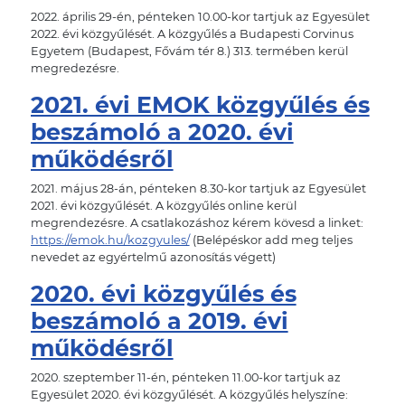
2022. április 29-én, pénteken 10.00-kor tartjuk az Egyesület
2022. évi közgyűlését. A közgyűlés a Budapesti Corvinus
Egyetem (Budapest, Fővám tér 8.) 313. termében kerül
megredezésre.
2021. évi EMOK közgyűlés és
beszámoló a 2020. évi
működésről
2021. május 28-án, pénteken 8.30-kor tartjuk az Egyesület
2021. évi közgyűlését. A közgyűlés online kerül
megrendezésre. A csatlakozáshoz kérem kövesd a linket:
https://emok.hu/kozgyules/
(Belépéskor add meg teljes
nevedet az egyértelmű azonosítás végett)
2020. évi közgyűlés és
beszámoló a 2019. évi
működésről
2020. szeptember 11-én, pénteken 11.00-kor tartjuk az
Egyesület 2020. évi közgyűlését. A közgyűlés helyszíne: