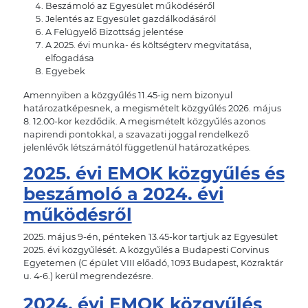
Beszámoló az Egyesület működéséről
Jelentés az Egyesület gazdálkodásáról
A Felügyelő Bizottság jelentése
A 2025. évi munka- és költségterv megvitatása,
elfogadása
Egyebek
Amennyiben a közgyűlés 11.45-ig nem bizonyul
határozatképesnek, a megismételt közgyűlés 2026. május
8. 12.00-kor kezdődik. A megismételt közgyűlés azonos
napirendi pontokkal, a szavazati joggal rendelkező
jelenlévők létszámától függetlenül határozatképes.
2025. évi EMOK közgyűlés és
beszámoló a 2024. évi
működésről
2025. május 9-én, pénteken 13.45-kor tartjuk az Egyesület
2025. évi közgyűlését. A közgyűlés a Budapesti Corvinus
Egyetemen (C épület VIII előadó, 1093 Budapest, Közraktár
u. 4-6.) kerül megrendezésre.
2024. évi EMOK közgyűlés