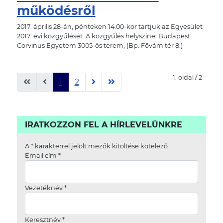
működésről
2017. április 28-án, pénteken 14.00-kor tartjuk az Egyesület
2017. évi közgyűlését. A közgyűlés helyszíne: Budapest
Corvinus Egyetem 3005-ös terem, (Bp. Fővám tér 8.)
1. oldal / 2
1
2
IRATKOZZON FEL A HÍRLEVELÜNKRE
A
*
karakterrel jelölt mezők kitöltése kötelező
Email cím
*
Vezetéknév
*
Keresztnév
*