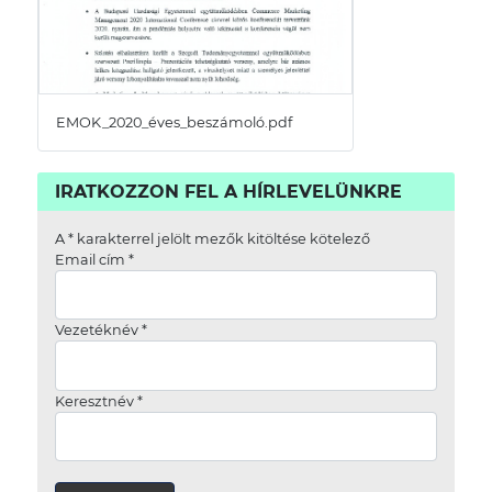
EMOK_2020_éves_beszámoló.pdf
IRATKOZZON FEL A HÍRLEVELÜNKRE
A
*
karakterrel jelölt mezők kitöltése kötelező
Email cím
*
Vezetéknév
*
Keresztnév
*