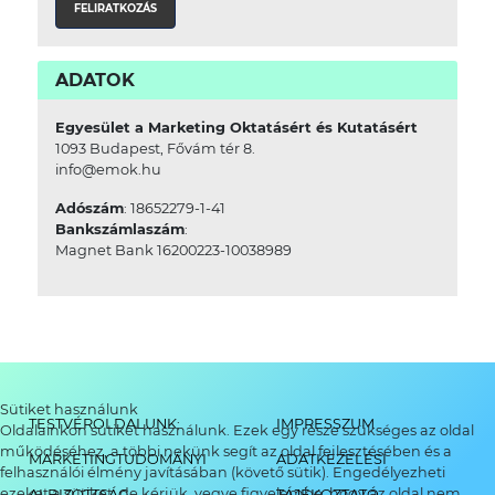
ADATOK
Egyesület a Marketing Oktatásért és Kutatásért
1093 Budapest, Fővám tér 8.
info@emok.hu
Adószám
: 18652279-1-41
Bankszámlaszám
:
Magnet Bank 16200223-10038989
Sütiket használunk
TESTVÉROLDALUNK:
IMPRESSZUM
Oldalainkon sütiket használunk. Ezek egy része szükséges az oldal
működéséhez, a többi nekünk segít az oldal fejlesztésében és a
MARKETINGTUDOMÁNYI
ADATKEZELÉSI
felhasználói élmény javításában (követő sütik). Engedélyezheti
ezeket a sütiket, de kérjük, vegye figyelembe, hogy az oldal nem
ALBIZOTTSÁG
TÁJÉKOZTATÓ