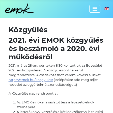
Válassz
Közgyűlés
2021. évi EMOK közgyűlés
és beszámoló a 2020. évi
működésről
2021. május 28-án, pénteken 8.30-kor tartjuk az Egyesület
2021. évi közgyűlését. A közgyűlés online kerül
megrendezésre. A csatlakozáshoz kérem kövesd a linket:
https://emok.hu/kozgyules/
(Belépéskor add meg teljes
nevedet az egyértelmű azonosítás végett)
A Közgyűlés napirendi pontjai:
Az EMOK elnöke javaslatot tesz a levezető elnök
személyére
A jegyzőkönyv-vezető és a két jegyzőkönyv-hitelesítő