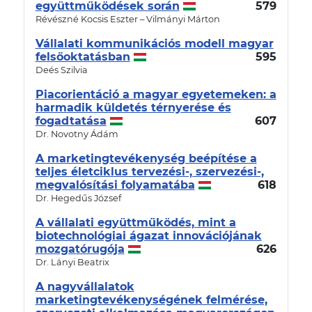
együttműködések során
579
Révészné Kocsis Eszter – Vilmányi Márton
Vállalati kommunikációs modell magyar
felsőoktatásban
595
Deés Szilvia
Piacorientáció a magyar egyetemeken: a
harmadik küldetés térnyerése és
fogadtatása
607
Dr. Novotny Ádám
A marketingtevékenység beépítése a
teljes életciklus tervezési-, szervezési-,
megvalósítási folyamatába
618
Dr. Hegedűs József
A vállalati együttműködés, mint a
biotechnológiai ágazat innovációjának
mozgatórugója
626
Dr. Lányi Beatrix
A nagyvállalatok
marketingtevékenységének felmérése,