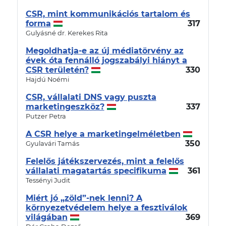
CSR, mint kommunikációs tartalom és
forma
317
Gulyásné dr. Kerekes Rita
Megoldhatja-e az új médiatörvény az
évek óta fennálló jogszabályi hiányt a
CSR területén?
330
Hajdú Noémi
CSR, vállalati DNS vagy puszta
marketingeszköz?
337
Putzer Petra
A CSR helye a marketingelméletben
350
Gyulavári Tamás
Felelős játékszervezés, mint a felelős
vállalati magatartás specifikuma
361
Tessényi Judit
Miért jó „zöld”-nek lenni? A
környezetvédelem helye a fesztiválok
világában
369