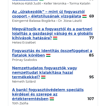
Makkos-Káldi Judit – Keller Veronika – Torma Katalin
Az „újrakezdők” – mint új fogyasztói
csoport – életstílusának vizsgálata
69
Eisingerné Balassa Boglárka – Dr. Józsa László
Megváltozik-e a fogyasztói és a partneri
lojalitás a gazdasági válság és a globális
kihívások hatására?
77
Hetesi Erzsébet
Fogyasztás és identitás összefüggései a
fiatalok körében
85
Prónay Szabolcs
Nemzettudatos fogyasztók vagy
nemzettudat kialakítása hazai
termékekkel?
95
Németh Szilárd
A banki fogyasztóvédelem speciális
kérdései és szerepe az
értékteremtésben
107
Tóth Zsófia