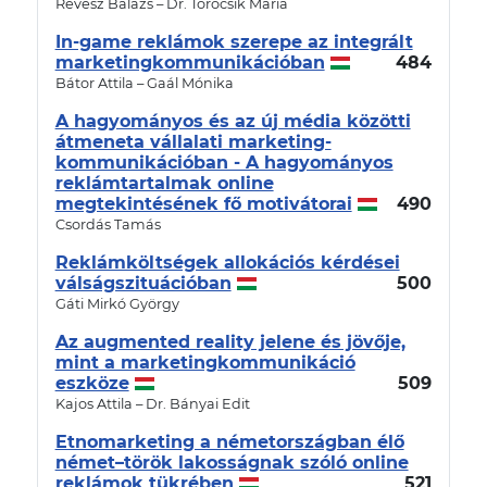
Révész Balázs – Dr. Törőcsik Mária
In-game reklámok szerepe az integrált
marketingkommunikációban
484
Bátor Attila – Gaál Mónika
A hagyományos és az új média közötti
átmeneta vállalati marketing-
kommunikációban - A hagyományos
reklámtartalmak online
megtekintésének fő motivátorai
490
Csordás Tamás
Reklámköltségek allokációs kérdései
válságszituációban
500
Gáti Mirkó György
Az augmented reality jelene és jövője,
mint a marketingkommunikáció
eszköze
509
Kajos Attila – Dr. Bányai Edit
Etnomarketing a németországban élő
német–török lakosságnak szóló online
reklámok tükrében
521