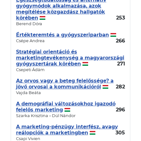
gyógymódok alkalmazása, azok
megítélése közgazdász hallgatók
körében
253
Berend Dóra
Értékteremtés a gyógyszeriparban
266
Csépe Andrea
Stratégiai orientáció és
marketingtevékenység a magyarországi
gyógyszertárak körében
271
Csepeti Ádám
Az orvos vagy a beteg felelőssége? a
jövő orvosai a kommunikációról
282
Vajda Beáta
A demográfiai változásokhoz igazodó
felelős marketing
296
Szarka Krisztina – Dúl Nándor
A marketing-pénzügy interfész, avagy
reálopciók a marketingben
305
Csapi Vivien