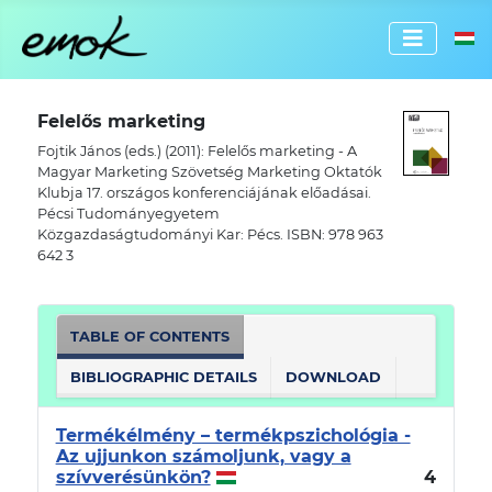
Select 
Felelős marketing
Fojtik János (eds.) (2011): Felelős marketing - A
Magyar Marketing Szövetség Marketing Oktatók
Klubja 17. országos konferenciájának előadásai.
Pécsi Tudományegyetem
Közgazdaságtudományi Kar: Pécs. ISBN: 978 963
642 3
TABLE OF CONTENTS
BIBLIOGRAPHIC DETAILS
DOWNLOAD
Termékélmény – termékpszichológia -
Az ujjunkon számoljunk, vagy a
szívverésünkön?
4