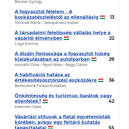
Becker György
A fogyasztói félelem - A
kockázatészleléstől az ellenállásig
13
Törőcsik Mária – Jakopánecz Eszter
A társadalmi felelősség vállalás helye a
vásárlói élményben
22
Lógó Emma
A dizájn fontossága a fogyasztói hűség
kialakulásában az autóiparban
29
Horváth Dóra – Nyirő Nóra – Nagy Gábor
A habituáció hatása az
értékesítésösztönzési eszközökre
36
Bereczkiné Farkas Erzsébet
Önkéntesség és turizmus: barátok vagy
ellenfelek?
42
Kelemen Kata
Vásárlási stílusok a fiatal egyetemisták
körében, avagy egy feltáró kutatás
tapasztalatai
55