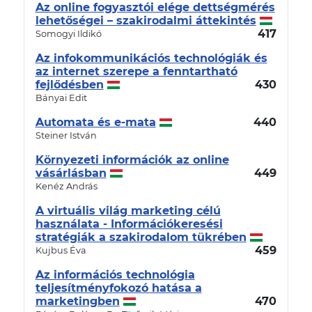
Az online fogyasztói elége dettségmérés
lehetőségei – szakirodalmi áttekintés
417
Somogyi Ildikó
Az infokommunikációs technológiák és
az internet szerepe a fenntartható
fejlődésben
430
Bányai Edit
Automata és e-mata
440
Steiner István
Környezeti információk az online
vásárlásban
449
Kenéz András
A virtuális világ marketing célú
használata - Információkeresési
stratégiák a szakirodalom tükrében
459
Kujbus Éva
Az információs technológia
teljesítményfokozó hatása a
marketingben
470