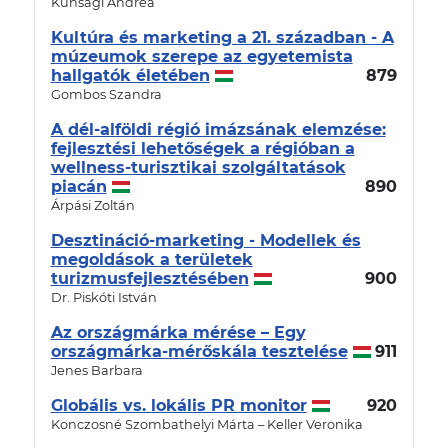
Kunsági Andrea
Kultúra és marketing a 21. században - A
múzeumok szerepe az egyetemista
hallgatók életében
879
Gombos Szandra
A dél-alföldi régió imázsának elemzése:
fejlesztési lehetőségek a régióban a
wellness-turisztikai szolgáltatások
piacán
890
Árpási Zoltán
Desztináció-marketing - Modellek és
megoldások a területek
turizmusfejlesztésében
900
Dr. Piskóti István
Az országmárka mérése – Egy
országmárka-mérőskála tesztelése
911
Jenes Barbara
Globális vs. lokális PR monitor
920
Konczosné Szombathelyi Márta – Keller Veronika