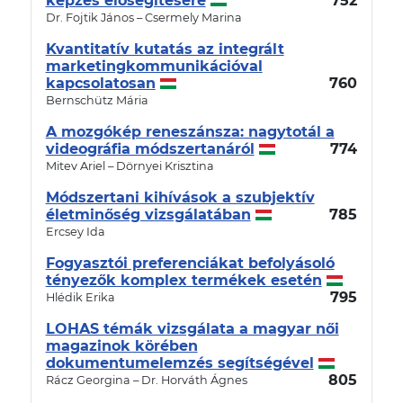
képzés elősegítésére
752
Dr. Fojtik János – Csermely Marina
Kvantitatív kutatás az integrált
marketingkommunikációval
kapcsolatosan
760
Bernschütz Mária
A mozgókép reneszánsza: nagytotál a
videográfia módszertanáról
774
Mitev Ariel – Dörnyei Krisztina
Módszertani kihívások a szubjektív
életminőség vizsgálatában
785
Ercsey Ida
Fogyasztói preferenciákat befolyásoló
tényezők komplex termékek esetén
795
Hlédik Erika
LOHAS témák vizsgálata a magyar női
magazinok körében
dokumentumelemzés segítségével
805
Rácz Georgina – Dr. Horváth Ágnes