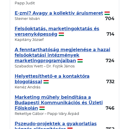
Papp Judit
E-zmi? Avagy a kollektív áruismeret
704
Steiner István
Felsőoktatás, marketingoktatás és
versenyképesség
714
Kapitány József
A fenntarthatóság megjelenése a hazai
felsőoktatási intézmények
marketingprogramjaiban
724
Szabados Yvett – Dr. Fojtik János
Helyettesíthető-e a kontaktóra
blogolással
732
Kenéz András
Marketing műhely beindítása a
Budapesti Kommunikációs és Üzleti
Főiskolán
746
Rekettye Gábor – Papp-Váry Árpád
Pszeudo-projektek a gyakorlatias