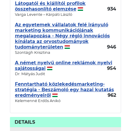
Látogatói és kiállítói profilok
összehasonlító elemzése
934
Varga Levente – Kárpáti László
Az egyetemek vállalatok felé irányuló
marketing kommunikációjának
megalapozása - Négy régió innovációs
kínálata az orvostudományok
tudományterületen
946
Szontágh Krisztina
A német nyelvű online reklámok nyelvi
sajátosságai
954
Dr. Mátyás Judit
Fenntartható közlekedésmarketing-
stratégia - Beszámoló egy hazai kutatás
eredményeiről
962
Kelemenné Erdős Anikó
DETAILS