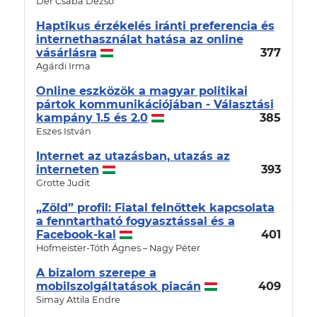
Dér Csaba Dezső
Haptikus érzékelés iránti preferencia és
internethasználat hatása az online
vásárlásra
377
Agárdi Irma
Online eszközök a magyar politikai
pártok kommunikációjában - Választási
kampány 1.5 és 2.0
385
Eszes István
Internet az utazásban, utazás az
interneten
393
Grotte Judit
„Zöld” profil: Fiatal felnőttek kapcsolata
a fenntartható fogyasztással és a
Facebook-kal
401
Hofmeister-Tóth Ágnes – Nagy Péter
A bizalom szerepe a
mobilszolgáltatások piacán
409
Simay Attila Endre