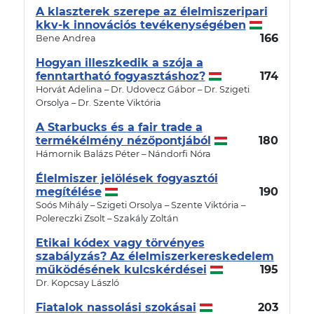
A klaszterek szerepe az élelmiszeripari
kkv-k innovációs tevékenységében
166
Bene Andrea
Hogyan illeszkedik a szója a
fenntartható fogyasztáshoz?
174
Horvát Adelina – Dr. Udovecz Gábor – Dr. Szigeti
Orsolya – Dr. Szente Viktória
A Starbucks és a fair trade a
termékélmény nézőpontjából
180
Hámornik Balázs Péter – Nándorfi Nóra
Élelmiszer jelölések fogyasztói
megítélése
190
Soós Mihály – Szigeti Orsolya – Szente Viktória –
Polereczki Zsolt – Szakály Zoltán
Etikai kódex vagy törvényes
szabályzás? Az élelmiszerkereskedelem
működésének kulcskérdései
195
Dr. Kopcsay László
Fiatalok nassolási szokásai
203