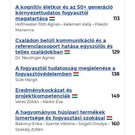
A kognitív életkor és az 50+ generáció
környezettudatos fogyasztói
magatartása
113
Hofmeister-Tóth Ágnes – Kelemen Kata – Piskóti
Marianna
Családon belüli kommunikáció és a
referenciacsoport hatása egyszülős és
teljes családokban
129
Dr. Neulinger Ágnes
A fogyasztói tudatosság megjelenése a
fogyasztóvédelemben
138
Süle Margit
Eredménykockázat és
projektkompetenciák
149
Veres Zoltán – Nádor Éva
A hagyományos húsipari termékek
ismertsége és fogyasztási szokásai
160
Bakonyi Erika – Szente Viktória – Szigeti Orsolya –
Szakály Zoltán