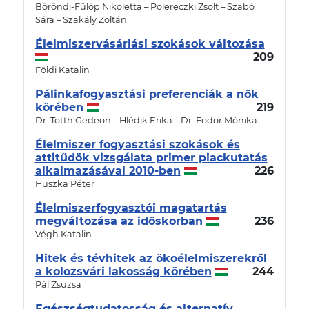
Böröndi-Fülöp Nikoletta – Polereczki Zsolt – Szabó
Sára – Szakály Zoltán
Élelmiszervásárlási szokások változása
209
Földi Katalin
Pálinkafogyasztási preferenciák a nők
körében
219
Dr. Totth Gedeon – Hlédik Erika – Dr. Fodor Mónika
Élelmiszer fogyasztási szokások és
attitűdök vizsgálata primer piackutatás
alkalmazásával 2010-ben
226
Huszka Péter
Élelmiszerfogyasztói magatartás
megváltozása az időskorban
236
Végh Katalin
Hitek és tévhitek az ökoélelmiszerekről
a kolozsvári lakosság körében
244
Pál Zsuzsa
Egészségtudatosság és alternatív