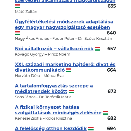
szervezeti alkalmazása magyarországon
635
Máté Zoltán
Ügyfélértékelési módszerek adaptálása
egy magyar nagyszolgáltató esetében
640
Nagy Ákos András – Fodor Péter – Dr. Szűcs Krisztián
Női vállalkozók – vállalkozó nők
657
Kővágó Györgyi – Piricz Noémi
XXI. századi marketing hajtóerő: divat és
divatkommunikáció
664
Horváth Dóra – Móricz Éva
A tartalomfogyasztás szerepe a
médiatrendek között
672
Soós János – Dr. Törőcsik Mária
A fizikai környezet hatása
szolgáltatások minőségészlelésére
682
Kenesei Zsófia – Kolos Krisztina
A felelősség otthon kezdődik
694