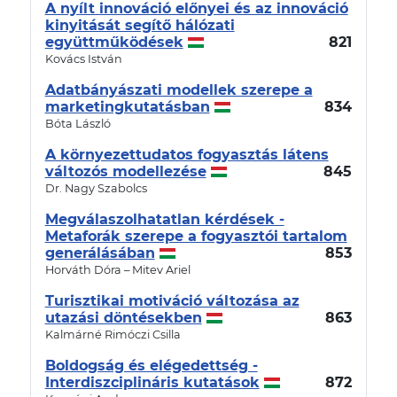
A nyílt innováció előnyei és az innováció
kinyitását segítő hálózati
együttműködések
821
Kovács István
Adatbányászati modellek szerepe a
marketingkutatásban
834
Bóta László
A környezettudatos fogyasztás látens
változós modellezése
845
Dr. Nagy Szabolcs
Megválaszolhatatlan kérdések -
Metaforák szerepe a fogyasztói tartalom
generálásában
853
Horváth Dóra – Mitev Ariel
Turisztikai motiváció változása az
utazási döntésekben
863
Kalmárné Rimóczi Csilla
Boldogság és elégedettség -
Interdiszciplináris kutatások
872