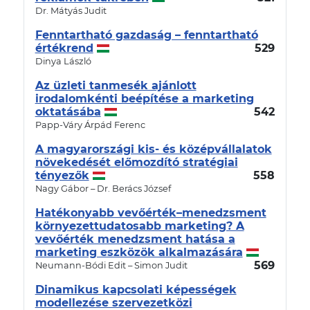
Dr. Mátyás Judit
Fenntartható gazdaság – fenntartható
értékrend
529
Dinya László
Az üzleti tanmesék ajánlott
irodalomkénti beépítése a marketing
oktatásába
542
Papp-Váry Árpád Ferenc
A magyarországi kis- és középvállalatok
növekedését előmozdító stratégiai
tényezők
558
Nagy Gábor – Dr. Berács József
Hatékonyabb vevőérték–menedzsment
környezettudatosabb marketing? A
vevőérték menedzsment hatása a
marketing eszközök alkalmazására
569
Neumann-Bódi Edit – Simon Judit
Dinamikus kapcsolati képességek
modellezése szervezetközi