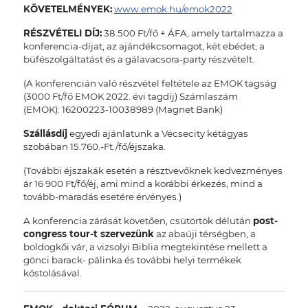
KÖVETELMÉNYEK:
www.emok.hu/emok2022
RÉSZVÉTELI DÍJ:
38.500 Ft/fő + ÁFA, amely tartalmazza a
konferencia-díjat, az ajándékcsomagot, két ebédet, a
büfészolgáltatást és a gálavacsora-party részvételt.
(A konferencián való részvétel feltétele az EMOK tagság
(3000 Ft/fő EMOK 2022. évi tagdíj) Számlaszám
(EMOK): 16200223-10038989 (Magnet Bank)
Szállásdíj
egyedi ajánlatunk a Vécsecity kétágyas
szobában 15.760.-Ft./fő/éjszaka.
(További éjszakák esetén a résztvevőknek kedvezményes
ár 16 900 Ft/fő/éj, ami mind a korábbi érkezés, mind a
tovább-maradás esetére érvényes.)
A konferencia zárását követően, csütörtök délután
post-
congress tour-t szervezünk
az abaúji térségben, a
boldogkői vár, a vizsolyi Biblia megtekintése mellett a
gönci barack- pálinka és további helyi termékek
kóstolásával.