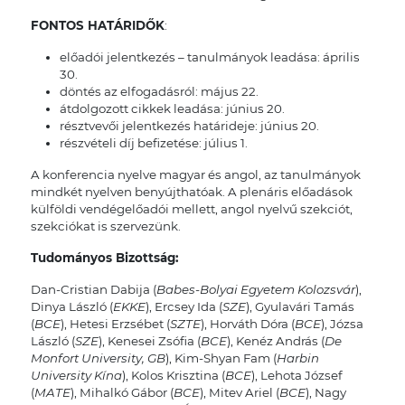
FONTOS HATÁRIDŐK
:
előadói jelentkezés – tanulmányok leadása: április
30.
döntés az elfogadásról: május 22.
átdolgozott cikkek leadása: június 20.
résztvevői jelentkezés határideje: június 20.
részvételi díj befizetése: július 1.
A konferencia nyelve magyar és angol, az tanulmányok
mindkét nyelven benyújthatóak. A plenáris előadások
külföldi vendégelőadói mellett, angol nyelvű szekciót,
szekciókat is szervezünk.
Tudományos Bizottság:
Dan-Cristian Dabija (
Babes-Bolyai Egyetem Kolozsvár
),
Dinya László (
EKKE
), Ercsey Ida (
SZE
), Gyulavári Tamás
(
BCE
), Hetesi Erzsébet (
SZTE
), Horváth Dóra (
BCE
), Józsa
László (
SZE
), Kenesei Zsófia (
BCE
), Kenéz András (
De
Monfort University, GB
), Kim-Shyan Fam (
Harbin
University Kína
), Kolos Krisztina (
BCE
), Lehota József
(
MATE
), Mihalkó Gábor (
BCE
), Mitev Ariel (
BCE
), Nagy