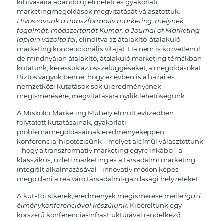
kihívásaira adandó új elméleti és gyakorlati
marketingmegoldások megvitatását választottuk.
Hívószavunk a transzformativ marketing, melynek
fogalmát, módszertanát Kumar, a Journal of Marketing
lapjain vázolta fel
, elindítva az átalakító, átalakuló
marketing koncepcionális vitáját. Ha nem is közvetlenül,
de mindnyájan átalakító, átalakuló marketing témákban
kutatunk, keressük az összefüggéseket, a megoldásokat.
Biztos vagyok benne, hogy ez évben is a hazai és
nemzetközi kutatások sok új eredményének
megismerésére, megvitatására nyílik lehetőségünk.
A Miskolci Marketing Műhely elmúlt évtizedben
folytatott kutatásainak, gyakorlati
problémamegoldásainak eredményeképpen
konferencia-hipotézisünk – melyet alcímül választottunk
– hogy a transzformatív marketing egyre inkább - a
klasszikus, üzleti marketing és a társadalmi marketing
integrált alkalmazásával - innovatív módon képes
megoldani a reá váró társadalmi-gazdasági helyzeteket.
A kutatói sikerek, eredmények megismerése mellé
igazi
élménykonferenciával készülünk
. Kibéreltünk egy
korszerű konferencia-infrastruktúrával rendelkező,