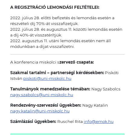
A REGISZTRÁCIÓ LEMONDÁSI FELTÉTELEI:
2022. július 28. előtti befizetés és lemondás esetén a
részvételi díj 70%-át visszafizetjük.
2022. július 28. és augusztus 11. közötti lemondás esetén
a díj 40%-át visszatérítjük.
2022. augusztus 11. utáni lemondás esetén nem áll
módunkban a díjat visszafizetni.
A konferencia miskolci s
zervező csapata:
Szakmai tartalmi – partnerségi kérdésekben:
Piskóti
István
piskoti@uni-miskolc.hu
Tanulmányok menedzselése témában:
Nagy Szabolcs
nagy.szabolcs@uni-miskolc.hu
Rendezvény-szervezési ügyekben:
Nagy Katalin
nagy.katalin@uni-miskolc.hu
Számlázási ügyekben:
Ruschel Rita
info@emok.hu