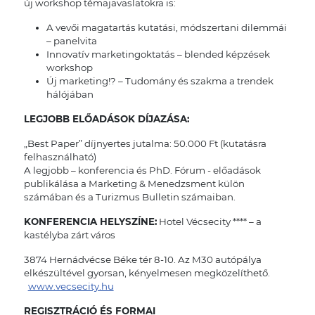
új workshop témajavaslatokra is:
A vevői magatartás kutatási, módszertani dilemmái
– panelvita
Innovatív marketingoktatás – blended képzések
workshop
Új marketing!? – Tudomány és szakma a trendek
hálójában
LEGJOBB ELŐADÁSOK DÍJAZÁSA:
„Best Paper” díjnyertes jutalma: 50.000 Ft (kutatásra
felhasználható)
A legjobb – konferencia és PhD. Fórum - előadások
publikálása a Marketing & Menedzsment külön
számában és a Turizmus Bulletin számaiban.
KONFERENCIA HELYSZÍNE:
Hotel Vécsecity **** – a
kastélyba zárt város
3874 Hernádvécse Béke tér 8-10. Az M30 autópálya
elkészültével gyorsan, kényelmesen megközelíthető.
www.vecsecity.hu
REGISZTRÁCIÓ ÉS FORMAI