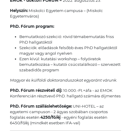
EMOK - doktori FÓRUM –
2022. augusztus 23.
Helyszín:
Miskolci Egyetem campusa – (Miskolc
Egyetemváros)
P
hD. Fórum program:
Bemutatkozó szekció: rövid témabemutatás friss
PhD hallgatóktól
Szekciók: előadások felsőbb éves PhD hallgatóktól
magyar vagy angol nyelven
Ezen kívül: kutatási workshop – folyóiratok
bemutatkozása – kutatói csúcstalálkozó – szervezett
szabadidős program
Magyar és külföldi doktoranduszokat egyaránt várunk.
PhD. Fórum részvételi díj:
10.000.-Ft.+áfa - az EMOK
Konferencián résztvevő PhD. hallgató számára díjmentes
PhD. Fórum szálláslehetősége:
UNI-HOTEL – az
egyetemi campuson - 2 ágyas szobában csoportos
foglalás esetén
4250/f
ő
/éj
- egyéni foglalás esetén
6450/fő/éj (mindkét esetben IFA-val)