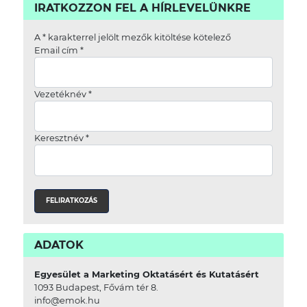
IRATKOZZON FEL A HÍRLEVELÜNKRE
A
*
karakterrel jelölt mezők kitöltése kötelező
Email cím
*
Vezetéknév
*
Keresztnév
*
ADATOK
Egyesület a Marketing Oktatásért és Kutatásért
1093 Budapest, Fővám tér 8.
info@emok.hu