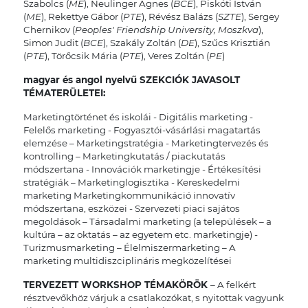
Szabolcs (
ME
), Neulinger Ágnes (
BCE
), Piskóti István
(
ME
), Rekettye Gábor (
PTE
), Révész Balázs (
SZTE
), Sergey
Chernikov (
Peoples' Friendship University, Moszkva
),
Simon Judit (
BCE
), Szakály Zoltán (
DE
), Szűcs Krisztián
(
PTE
), Törőcsik Mária (
PTE
), Veres Zoltán (
PE
)
magyar és angol nyelvű
SZEKCIÓK JAVASOLT
TÉMATERÜLETEI:
Marketingtörténet és iskolái - Digitális marketing -
Felelős marketing - Fogyasztói-vásárlási magatartás
elemzése – Marketingstratégia - Marketingtervezés és
kontrolling – Marketingkutatás / piackutatás
módszertana - Innovációk marketingje - Értékesítési
stratégiák – Marketinglogisztika - Kereskedelmi
marketing Marketingkommunikáció innovatív
módszertana, eszközei - Szervezeti piaci sajátos
megoldások – Társadalmi marketing (a települések – a
kultúra – az oktatás – az egyetem etc. marketingje) -
Turizmusmarketing – Élelmiszermarketing – A
marketing multidiszciplináris megközelítései
TERVEZETT WORKSHOP TÉMAKÖRÖK
– A felkért
résztvevőkhöz várjuk a csatlakozókat, s nyitottak vagyunk