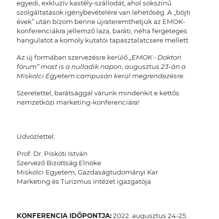
egyedi, exkluzív kastély-szállodát, ahol sokszínű
szolgáltatások igénybevételére van lehetőség. A „böjti
évek” után bízom benne újrateremthetjük az EMOK-
konferenciákra jellemző laza, baráti, néha fergeteges
hangulatot a komoly kutatói tapasztalatcsere mellett.
Az új formában szervezésre kerülő
„EMOK - Doktori
fórum” most is a nulladik napon, augusztus 23-án a
Miskolci Egyetem campusán kerül megrendezésre
.
Szeretettel, barátsággal várunk mindenkit e kettős
nemzetközi marketing-konferenciára!
Üdvözlettel:
Prof. Dr. Piskóti István
Szervező Bizottság Elnöke
Miskolci Egyetem, Gazdaságtudományi Kar
Marketing és Turizmus Intézet igazgatója
KONFERENCIA IDŐPONTJA:
2022. augusztus 24-25.