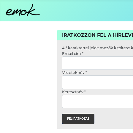
IRATKOZZON FEL A HÍRLE
A
*
karakterrel jelölt mezők kitöltése 
Email cím
*
Vezetéknév
*
Keresztnév
*