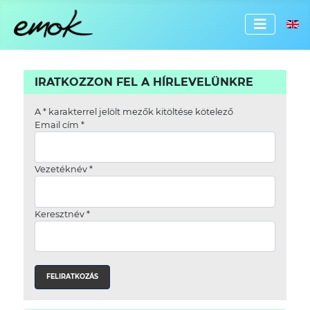
Válassz
IRATKOZZON FEL A HÍRLEVELÜNKRE
A
*
karakterrel jelölt mezők kitöltése kötelező
Email cím
*
Vezetéknév
*
Keresztnév
*