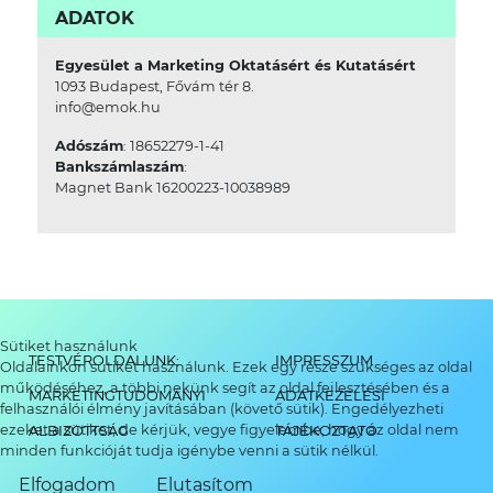
ADATOK
Egyesület a Marketing Oktatásért és Kutatásért
1093 Budapest, Fővám tér 8.
info@emok.hu
Adószám
: 18652279-1-41
Bankszámlaszám
:
Magnet Bank 16200223-10038989
Sütiket használunk
TESTVÉROLDALUNK:
IMPRESSZUM
Oldalainkon sütiket használunk. Ezek egy része szükséges az oldal
működéséhez, a többi nekünk segít az oldal fejlesztésében és a
MARKETINGTUDOMÁNYI
ADATKEZELÉSI
felhasználói élmény javításában (követő sütik). Engedélyezheti
ezeket a sütiket, de kérjük, vegye figyelembe, hogy az oldal nem
ALBIZOTTSÁG
TÁJÉKOZTATÓ
minden funkcióját tudja igénybe venni a sütik nélkül.
Elfogadom
Elutasítom