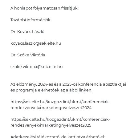
A honlapot folyamatosan frissítjük!
További információk:
Dr. Kovács László
kovacs.laszlo@sek.elte.hu
Dr. Szőke Viktória
szoke.viktoria@sek.elte.hu
Az előzmény, 2024-es és a 2025-ös konferencia absztraktjai
és programja elérhetőek az alábbi linken:
https://sek.elte.hu/kozgazdint/ukmt/konferenciak-
rendezvenyek/marketingnyelveszet2024
https://sek.elte.hu/kozgazdint/ukmt/konferenciak-
rendezvenyek/marketingnyelveszet2025
Adatkezelési tájékoztató ide kattintva érhető el: