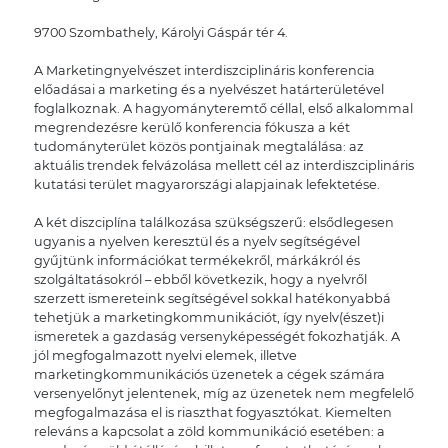
9700 Szombathely, Károlyi Gáspár tér 4.
A Marketingnyelvészet interdiszciplináris konferencia
előadásai a marketing és a nyelvészet határterületével
foglalkoznak. A hagyományteremtő céllal, első alkalommal
megrendezésre kerülő konferencia fókusza a két
tudományterület közös pontjainak megtalálása: az
aktuális trendek felvázolása mellett cél az interdiszciplináris
kutatási terület magyarországi alapjainak lefektetése.
A két diszciplína találkozása szükségszerű: elsődlegesen
ugyanis a nyelven keresztül és a nyelv segítségével
gyűjtünk információkat termékekről, márkákról és
szolgáltatásokról – ebből következik, hogy a nyelvről
szerzett ismereteink segítségével sokkal hatékonyabbá
tehetjük a marketingkommunikációt, így nyelv(észet)i
ismeretek a gazdaság versenyképességét fokozhatják. A
jól megfogalmazott nyelvi elemek, illetve
marketingkommunikációs üzenetek a cégek számára
versenyelőnyt jelentenek, míg az üzenetek nem megfelelő
megfogalmazása el is riaszthat fogyasztókat. Kiemelten
releváns a kapcsolat a zöld kommunikáció esetében: a