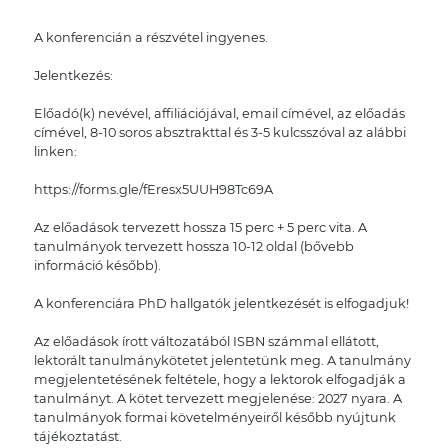
A konferencián a részvétel ingyenes.
Jelentkezés:
Előadó(k) nevével, affiliációjával, email címével, az előadás
címével, 8-10 soros absztrakttal és 3-5 kulcsszóval az alábbi
linken:
https://forms.gle/fEresx5UUH98Tc69A
Az előadások tervezett hossza 15 perc + 5 perc vita. A
tanulmányok tervezett hossza 10-12 oldal (bővebb
információ később).
A konferenciára PhD hallgatók jelentkezését is elfogadjuk!
Az előadások írott változatából ISBN számmal ellátott,
lektorált tanulmánykötetet jelentetünk meg. A tanulmány
megjelentetésének feltétele, hogy a lektorok elfogadják a
tanulmányt. A kötet tervezett megjelenése: 2027 nyara. A
tanulmányok formai követelményeiről később nyújtunk
tájékoztatást.