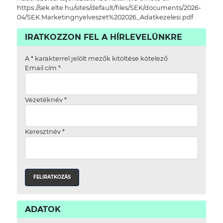
https://sek.elte.hu/sites/default/files/SEK/documents/2026-
04/SEK.Marketingnyelveszet%202026_Adatkezelesi.pdf
IRATKOZZON FEL A HÍRLEVELÜNKRE
A
*
karakterrel jelölt mezők kitöltése kötelező
Email cím
*
Vezetéknév
*
Keresztnév
*
ADATOK