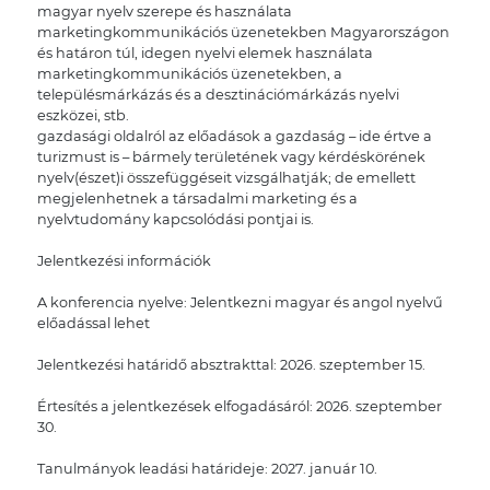
magyar nyelv szerepe és használata
marketingkommunikációs üzenetekben Magyarországon
és határon túl, idegen nyelvi elemek használata
marketingkommunikációs üzenetekben, a
településmárkázás és a desztinációmárkázás nyelvi
eszközei, stb.
gazdasági oldalról az előadások a gazdaság – ide értve a
turizmust is – bármely területének vagy kérdéskörének
nyelv(észet)i összefüggéseit vizsgálhatják; de emellett
megjelenhetnek a társadalmi marketing és a
nyelvtudomány kapcsolódási pontjai is.
Jelentkezési információk
A konferencia nyelve: Jelentkezni magyar és angol nyelvű
előadással lehet
Jelentkezési határidő absztrakttal: 2026. szeptember 15.
Értesítés a jelentkezések elfogadásáról: 2026. szeptember
30.
Tanulmányok leadási határideje: 2027. január 10.