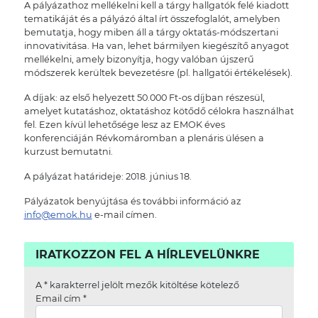
A pályázathoz mellékelni kell a tárgy hallgatók felé kiadott
tematikáját és a pályázó által írt összefoglalót, amelyben
bemutatja, hogy miben áll a tárgy oktatás-módszertani
innovativitása. Ha van, lehet bármilyen kiegészítő anyagot
mellékelni, amely bizonyítja, hogy valóban újszerű
módszerek kerültek bevezetésre (pl. hallgatói értékelések).
A díjak: az első helyezett 50.000 Ft-os díjban részesül,
amelyet kutatáshoz, oktatáshoz kötődő célokra használhat
fel. Ezen kívül lehetősége lesz az EMOK éves
konferenciáján Révkomáromban a plenáris ülésen a
kurzust bemutatni.
A pályázat határideje: 2018. június 18.
Pályázatok benyújtása és további információ az
info@emok.hu
e-mail címen.
IRATKOZZON FEL A HÍRLEVELÜNKRE
A
*
karakterrel jelölt mezők kitöltése kötelező
Email cím
*