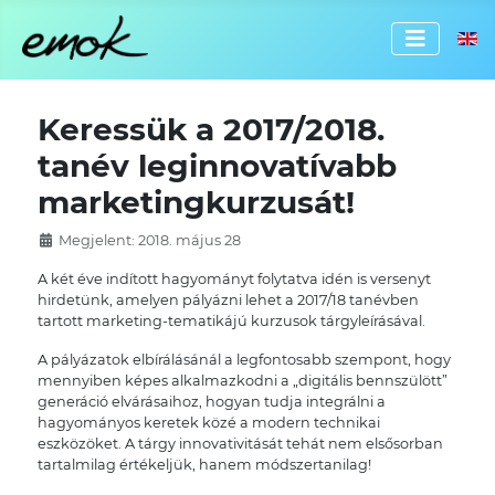
Válassz
Keressük a 2017/2018.
tanév leginnovatívabb
marketingkurzusát!
Megjelent: 2018. május 28
A két éve indított hagyományt folytatva idén is versenyt
hirdetünk, amelyen pályázni lehet a 2017/18 tanévben
tartott marketing-tematikájú kurzusok tárgyleírásával.
A pályázatok elbírálásánál a legfontosabb szempont, hogy
mennyiben képes alkalmazkodni a „digitális bennszülött”
generáció elvárásaihoz, hogyan tudja integrálni a
hagyományos keretek közé a modern technikai
eszközöket. A tárgy innovativitását tehát nem elsősorban
tartalmilag értékeljük, hanem módszertanilag!