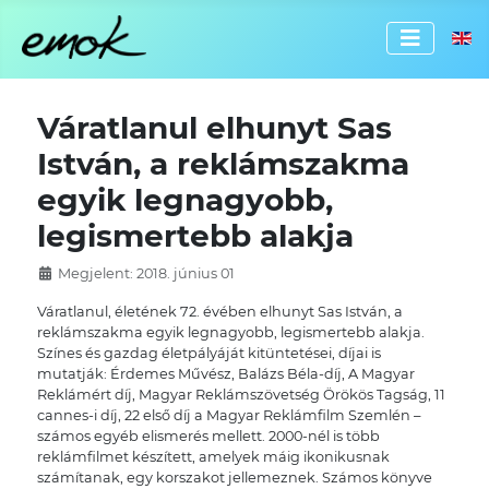
Válassz
Váratlanul elhunyt Sas
István, a reklámszakma
egyik legnagyobb,
legismertebb alakja
Megjelent: 2018. június 01
Váratlanul, életének 72. évében elhunyt Sas István, a
reklámszakma egyik legnagyobb, legismertebb alakja.
Színes és gazdag életpályáját kitüntetései, díjai is
mutatják: Érdemes Művész, Balázs Béla-díj, A Magyar
Reklámért díj, Magyar Reklámszövetség Örökös Tagság, 11
cannes-i díj, 22 első díj a Magyar Reklámfilm Szemlén –
számos egyéb elismerés mellett. 2000-nél is több
reklámfilmet készített, amelyek máig ikonikusnak
számítanak, egy korszakot jellemeznek. Számos könyve