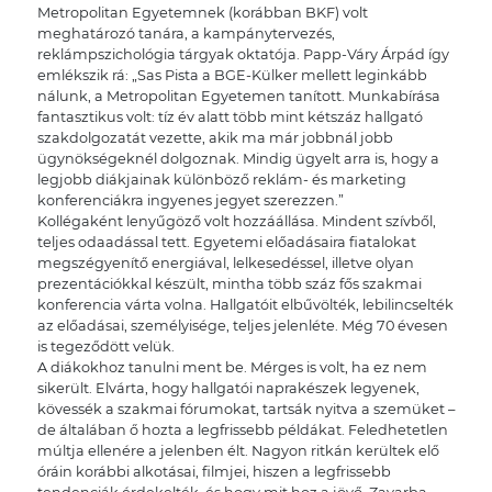
Metropolitan Egyetemnek (korábban BKF) volt
meghatározó tanára, a kampánytervezés,
reklámpszichológia tárgyak oktatója. Papp-Váry Árpád így
emlékszik rá: „Sas Pista a BGE-Külker mellett leginkább
nálunk, a Metropolitan Egyetemen tanított. Munkabírása
fantasztikus volt: tíz év alatt több mint kétszáz hallgató
szakdolgozatát vezette, akik ma már jobbnál jobb
ügynökségeknél dolgoznak. Mindig ügyelt arra is, hogy a
legjobb diákjainak különböző reklám- és marketing
konferenciákra ingyenes jegyet szerezzen.”
Kollégaként lenyűgöző volt hozzáállása. Mindent szívből,
teljes odaadással tett. Egyetemi előadásaira fiatalokat
megszégyenítő energiával, lelkesedéssel, illetve olyan
prezentációkkal készült, mintha több száz fős szakmai
konferencia várta volna. Hallgatóit elbűvölték, lebilincselték
az előadásai, személyisége, teljes jelenléte. Még 70 évesen
is tegeződött velük.
A diákokhoz tanulni ment be. Mérges is volt, ha ez nem
sikerült. Elvárta, hogy hallgatói naprakészek legyenek,
kövessék a szakmai fórumokat, tartsák nyitva a szemüket –
de általában ő hozta a legfrissebb példákat. Feledhetetlen
múltja ellenére a jelenben élt. Nagyon ritkán kerültek elő
óráin korábbi alkotásai, filmjei, hiszen a legfrissebb