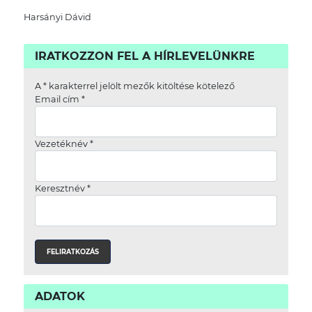
Harsányi Dávid
IRATKOZZON FEL A HÍRLEVELÜNKRE
A
*
karakterrel jelölt mezők kitöltése kötelező
Email cím
*
Vezetéknév
*
Keresztnév
*
ADATOK