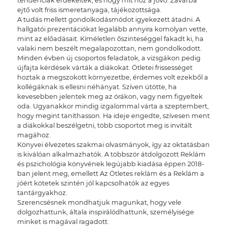
tendenciák érdekelték, és hogy mit hoz a jövő. Zavarba
ejtő volt friss ismeretanyaga, tájékozottsága.
A tudás mellett gondolkodásmódot igyekezett átadni. A
hallgatói prezentációkat legalább annyira komolyan vette,
mint az előadásait. Kíméletlen őszinteséggel fakadt ki, ha
valaki nem beszélt megalapozottan, nem gondolkodott.
Minden évben új csoportos feladatok, a vizsgákon pedig
újfajta kérdések várták a diákokat. Ötletei frissességet
hoztak a megszokott környezetbe, érdemes volt ezekből a
kollégáknak is ellesni néhányat. Szíven ütötte, ha
kevesebben jelentek meg az órákon, vagy nem figyeltek
oda. Ugyanakkor mindig izgalommal várta a szeptembert,
hogy megint taníthasson. Ha ideje engedte, szívesen ment
a diákokkal beszélgetni, több csoportot meg is invitált
magához.
Könyvei élvezetes szakmai olvasmányok, így az oktatásban
is kiválóan alkalmazhatók. A többször átdolgozott Reklám
és pszichológia könyvének legújabb kiadása éppen 2018-
ban jelent meg, emellett Az Ötletes reklám és a Reklám a
jóért kötetek szintén jól kapcsolhatók az egyes
tantárgyakhoz.
Szerencsésnek mondhatjuk magunkat, hogy vele
dolgozhattunk, általa inspirálódhattunk, személyisége
minket is magával ragadott.