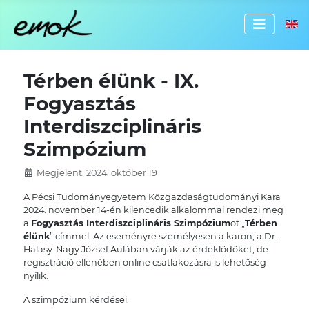
Válassz
Térben élünk - IX.
Fogyasztás
Interdiszciplináris
Szimpózium
Megjelent: 2024. október 19
A Pécsi Tudományegyetem Közgazdaságtudományi Kara
2024. november 14-én kilencedik alkalommal rendezi meg
a
Fogyasztás Interdiszciplináris Szimpózium
ot „
Térben
élünk
” címmel. Az eseményre személyesen a karon, a Dr.
Halasy-Nagy József Aulában várják az érdeklődőket, de
regisztráció ellenében online csatlakozásra is lehetőség
nyílik.
A szimpózium kérdései: