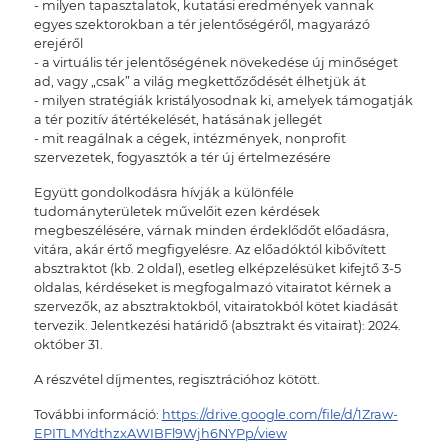
- milyen tapasztalatok, kutatási eredmények vannak
egyes szektorokban a tér jelentőségéről, magyarázó
erejéről
- a virtuális tér jelentőségének növekedése új minőséget
ad, vagy „csak” a világ megkettőződését élhetjük át
- milyen stratégiák kristályosodnak ki, amelyek támogatják
a tér pozitív átértékelését, hatásának jellegét
- mit reagálnak a cégek, intézmények, nonprofit
szervezetek, fogyasztók a tér új értelmezésére
Együtt gondolkodásra hívják a különféle
tudományterületek művelőit ezen kérdések
megbeszélésére, várnak minden érdeklődőt előadásra,
vitára, akár értő megfigyelésre. Az előadóktól kibővített
absztraktot (kb. 2 oldal), esetleg elképzelésüket kifejtő 3-5
oldalas, kérdéseket is megfogalmazó vitairatot kérnek a
szervezők, az absztraktokból, vitairatokból kötet kiadását
tervezik. Jelentkezési határidő (absztrakt és vitairat): 2024.
október 31.
A részvétel díjmentes, regisztrációhoz kötött.
További információ:
https://drive.google.com/file/d/1Zraw-
EPITLMYdthzxAWIBFl9Wjh6NYPp/view