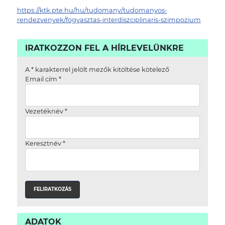
https://ktk.pte.hu/hu/tudomany/tudomanyos-
rendezvenyek/fogyasztas-interdiszciplinaris-szimpozium
IRATKOZZON FEL A HÍRLEVELÜNKRE
A
*
karakterrel jelölt mezők kitöltése kötelező
Email cím
*
Vezetéknév
*
Keresztnév
*
ADATOK