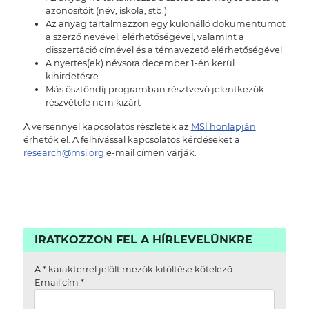
azonosítóit (név, iskola, stb.)
Az anyag tartalmazzon egy különálló dokumentumot
a szerző nevével, elérhetőségével, valamint a
disszertáció címével és a témavezető elérhetőségével
A nyertes(ek) névsora december 1-én kerül
kihirdetésre
Más ösztöndíj programban résztvevő jelentkezők
részvétele nem kizárt
A versennyel kapcsolatos részletek az
MSI honlapján
érhetők el. A felhívással kapcsolatos kérdéseket a
research@msi.org
e-mail címen várják.
IRATKOZZON FEL A HÍRLEVELÜNKRE
A
*
karakterrel jelölt mezők kitöltése kötelező
Email cím
*