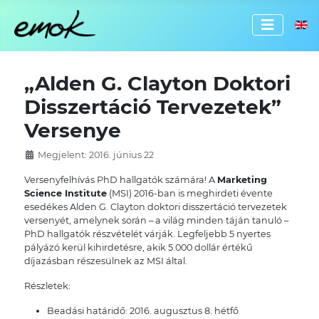
Válassz
„Alden G. Clayton Doktori
Disszertáció Tervezetek”
Versenye
Megjelent: 2016. június 22
Versenyfelhívás PhD hallgatók számára! A
Marketing
Science Institute
(MSI) 2016-ban is meghirdeti évente
esedékes Alden G. Clayton doktori disszertáció tervezetek
versenyét, amelynek során – a világ minden táján tanuló –
PhD hallgatók részvételét várják. Legfeljebb 5 nyertes
pályázó kerül kihirdetésre, akik 5.000 dollár értékű
díjazásban részesülnek az MSI által.
Részletek:
Beadási határidő: 2016. augusztus 8. hétfő