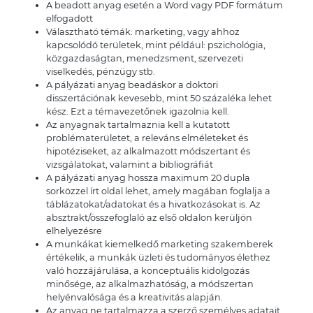
A beadott anyag esetén a Word vagy PDF formátum
elfogadott
Választható témák: marketing, vagy ahhoz
kapcsolódó területek, mint például: pszichológia,
közgazdaságtan, menedzsment, szervezeti
viselkedés, pénzügy stb.
A pályázati anyag beadáskor a doktori
disszertációnak kevesebb, mint 50 százaléka lehet
kész. Ezt a témavezetőnek igazolnia kell.
Az anyagnak tartalmaznia kell a kutatott
problématerületet, a releváns elméleteket és
hipotéziseket, az alkalmazott módszertant és
vizsgálatokat, valamint a bibliográfiát
A pályázati anyag hossza maximum 20 dupla
sorközzel írt oldal lehet, amely magában foglalja a
táblázatokat/adatokat és a hivatkozásokat is. Az
absztrakt/összefoglaló az első oldalon kerüljön
elhelyezésre
A munkákat kiemelkedő marketing szakemberek
értékelik, a munkák üzleti és tudományos élethez
való hozzájárulása, a konceptuális kidolgozás
minősége, az alkalmazhatóság, a módszertan
helyénvalósága és a kreativitás alapján.
Az anyag ne tartalmazza a szerző személyes adatait,