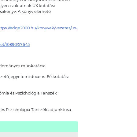
yen is oktatnak UX kutatási
zikönyv. A könyv elérhető
ttps://edge2000.hu/konyvek/vezetes/ux-
net/10890/57645
tudományos munkatársa.
ezető, egyetemi docens. Fő kutatási
ómia és Pszichológia Tanszék
és Pszichológia Tanszék adjunktusa.