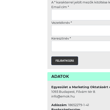
A
*
karakterrel jelölt mezők kitöltése 
Email cím
*
Vezetéknév
*
Keresztnév
*
ADATOK
Egyesület a Marketing Oktatásért 
1093 Budapest, Fővám tér 8.
info@emok.hu
Adószám
: 18652279-1-41
Bankszámlaszám
: