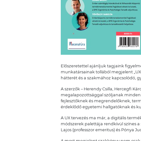
Előszeretettel ajánljuk tagjaink figy
munkatársainak tollából megjelent „UX 
hátterét és a szakmához kapcsolódó, gy
A szerzők – Herendy Csilla, Hercegfi Kár
megalapozottsággal szóljanak minden o
fejlesztőknek és megrendelőknek, ter
érdeklődő egyetemi hallgatóknak és kut
A UX tervezés ma már, a digitális termék
módszerek palettája rendkívül színes a
Lajos (professzor emeritus) és Pónya Jud
A most megjelent szakkönyv nem csak