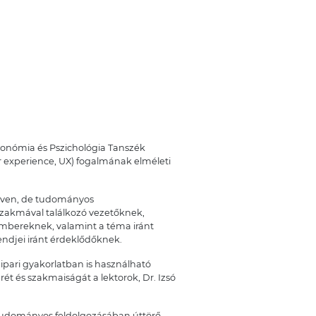
onómia és Pszichológia Tanszék
r experience, UX) fogalmának elméleti
nyelven, de tudományos
szakmával találkozó vezetőknek,
mbereknek, valamint a téma iránt
endjei iránt érdeklődőknek.
 ipari gyakorlatban is használható
t és szakmaiságát a lektorok, Dr. Izsó
udományos feldolgozásában úttörő,