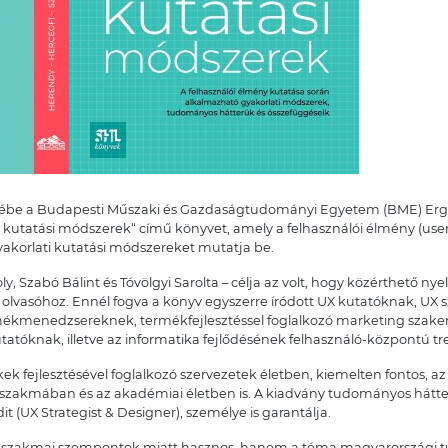
elmébe a Budapesti Műszaki és Gazdaságtudományi Egyetem (BME) Erg
kutatási módszerek“ című könyvet, amely a felhasználói élmény (use
akorlati kutatási módszereket mutatja be.
oly, Szabó Bálint és Tóvölgyi Sarolta – célja az volt, hogy közérthető 
lvasóhoz. Ennél fogva a könyv egyszerre íródott UX kutatóknak, UX 
mékmenedzsereknek, termékfejlesztéssel foglalkozó marketing szake
atóknak, illetve az informatika fejlődésének felhasználó-központú tr
ek fejlesztésével foglalkozó szervezetek életben, kiemelten fontos, az
 szakmában és az akadémiai életben is. A kiadvány tudományos hátteré
it (UX Strategist & Designer), személye is garantálja.
 szakmai szempontok miatt hasznos, hanem a téma magyarországi t