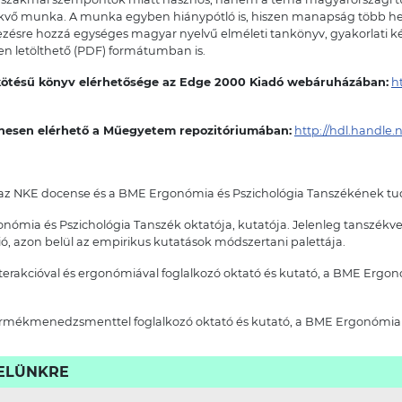
kvő munka. A munka egyben hiánypótló is, hiszen manapság több hel
zésre hozzá egységes magyar nyelvű elméleti tankönyv, gyakorlati ké
n letölthető (PDF) formátumban is.
 kötésű könyv elérhetősége az Edge 2000 Kiadó webáruházában:
h
enesen elérhető a Műegyetem repozitóriumában:
http://hdl.handle.
ó, az NKE docense és a BME Ergonómia és Pszichológia Tanszékének 
onómia és Pszichológia Tanszék oktatója, kutatója. Jelenleg tanszékv
ó, azon belül az empirikus kutatások módszertani palettája.
erakcióval és ergonómiával foglalkozó oktató és kutató, a BME Ergon
rmékmenedzsmenttel foglalkozó oktató és kutató, a BME Ergonómia 
VELÜNKRE