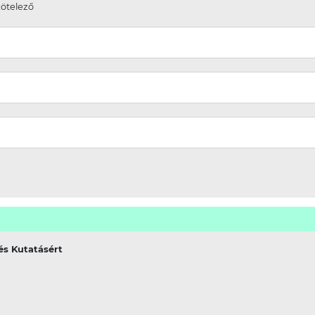
kötelező
és Kutatásért