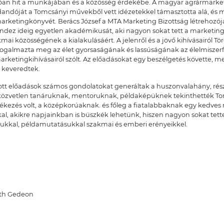
óan hit a munkájában és a közösség érdekébe. A magyar agrármarketi
dandóját a Tomcsányi művekből vett idézetekkel támasztotta alá, és m
arketingkönyvét. Berács József a MTA Marketing Bizottság létrehozóját
indez ideig egyetlen akadémikusát, aki nagyon sokat tett a marketin
ai közösségének a kialakulásáért. A jelenről és a jövő kihívásairól Törő
t fogalmazta meg az élet gyorsaságának és lassúságának az élelmisz
marketingkihívásairól szólt. Az előadásokat egy beszélgetés követte, 
 keveredtek.
ott előadások számos gondolatokat generáltak a huszonvalahány, rés
 közvetlen tanáruknak, mentoruknak, példaképüknek tekinthették Tom
zés volt, a középkorúaknak. és főleg a fiatalabbaknak egy kedves
kal, akikre napjainkban is büszkék lehetünk, hiszen nagyon sokat te
kkal, példamutatásukkal szakmai és emberi erényeikkel.
eon