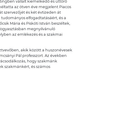
ngben vállalt kiemelkedő és úttörő
éltatta az ötven éve megjelent Piacos
 szervezőjét és két évtizeden át
g tudományos elfogadtatásáért, és a
csik Mária és Piskóti István beszéltek,
erfogyasztásban megnyilvánuló
melyben az emlékezés és a szakmai
ztvevőben, akik között a huszonévesek
csányi Pál professzort. Az években
 rácsodálkozás, hogy szakmánk
ttek szakmánkért, és számos