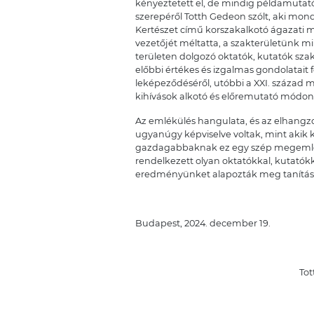
kényeztetett el, de mindig példamutat
szerepéről Totth Gedeon szólt, aki mon
Kertészet című korszakalkotó ágazati m
vezetőjét méltatta, a szakterületünk m
területen dolgozó oktatók, kutatók szakm
előbbi értékes és izgalmas gondolatai
leképeződéséről, utóbbi a XXI. század 
kihívások alkotó és előremutató módon
Az emlékülés hangulata, és az elhangz
ugyanúgy képviselve voltak, mint akik
gazdagabbaknak ez egy szép megemléke
rendelkezett olyan oktatókkal, kutatók
eredményünket alapozták meg tanításu
Budapest, 2024. december 19.
Totth Ged