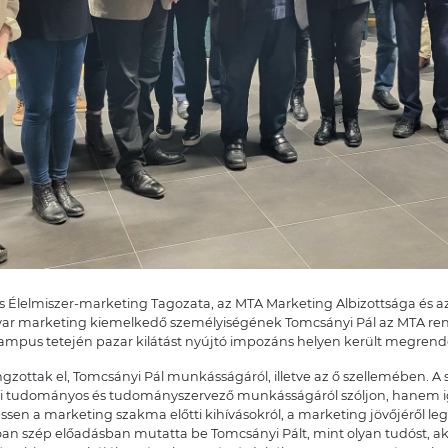
s Élelmiszer-marketing Tagozata, az MTA Marketing Albizottsága és 
 marketing kiemelkedő személyiségének Tomcsányi Pál az MTA rend
 Campus tetején pazar kilátást nyújtó impozáns helyen került megrend
zottak el, Tomcsányi Pál munkásságáról, illetve az ő szellemében. A 
tói tudományos és tudományszervező munkásságáról szóljon, hanem i
ssen a marketing szakma előtti kihívásokról, a marketing jövőjéről l
an szép előadásban mutatta be Tomcsányi Pált, mint olyan tudóst, aki