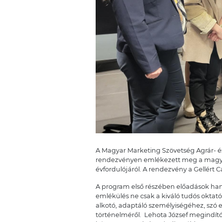
A Magyar Marketing Szövetség Agrár- é
rendezvényen emlékezett meg a magyar
évfordulójáról. A rendezvény a Gellért
A program első részében előadások hang
emlékülés ne csak a kiváló tudós okta
alkotó, adaptáló személyiségéhez, szó e
történelméről. Lehota József megindító