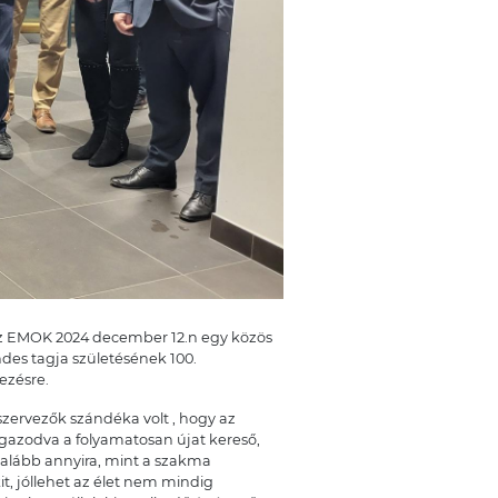
az EMOK 2024 december 12.n egy közös
es tagja születésének 100.
ezésre.
szervezők szándéka volt , hogy az
gazodva a folyamatosan újat kereső,
egalább annyira, mint a szakma
t, jóllehet az élet nem mindig