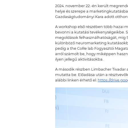
2024. november 22.-én került megrend
helye és szerepe a marketingkutatásba
Gazdaságtudományi Kara adott otthont
A workshop első részében több hazai 
bevonni a kutatási tevékenységeikbe.
megoldások felhasználhatóságát, míg S
különböző neuromarketing kutatásokba.
pedig a the CoRe lab Fogyasztói Magatar
arról számolt be, hogy miképpen haszn
ilyen jellegű aktivitásokba.
A második részben Limbacher Tivadar az
mutatta be. Előadása után a résztvevők
alábbi linken érhető el:
https://drive.g