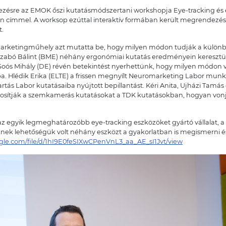
ezésre az EMOK őszi kutatásmódszertani workshopja Eye-tracking 
n címmel. A worksop ezúttal interaktív formában került megrendezés
.
marketingműhely azt mutatta be, hogy milyen módon tudják a külön
 Szabó Bálint (BME) néhány ergonómiai kutatás eredményein kereszt
oós Mihály (DE) révén betekintést nyerhettünk, hogy milyen módon v
 Hlédik Erika (ELTE) a frissen megnyílt Neuromarketing Labor munká
tás Labor kutatásaiba nyújtott bepillantást. Kéri Anita, Ujházi Tamás
osítják a szemkamerás kutatásokat a TDK kutatásokban, hogyan vonj
 egyik legmeghatározóbb eye-tracking eszközöket gyártó vállalat, a 
nek lehetőségük volt néhány eszközt a gyakorlatban is megismerni és 
oogle.com/file/d/1hI9E0feSIXwCPenVnL3_aa_AE_sI1Jvt/view