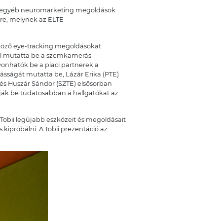
és egyéb neuromarketing megoldások
re, melynek az ELTE
böző eye-tracking megoldásokat
ül mutatta be a szemkamerás
onhatók be a piaci partnerek a
sságát mutatta be, Lázár Erika (PTE)
 és Huszár Sándor (SZTE) elsősorban
ák be tudatosabban a hallgatókat az
Tobii legújabb eszközeit és megoldásait
kipróbálni. A Tobii prezentáció az