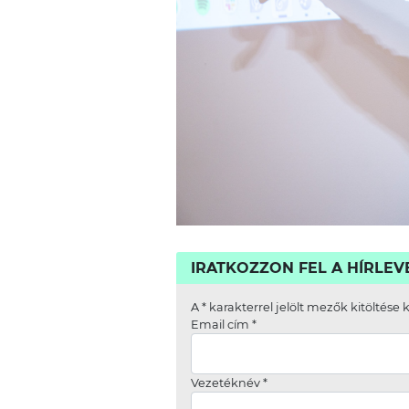
IRATKOZZON FEL A HÍRLE
A
*
karakterrel jelölt mezők kitöltése 
Email cím
*
Vezetéknév
*