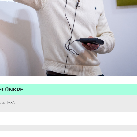
VELÜNKRE
kötelező