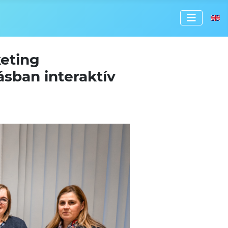
Válassz
eting
sban interaktív