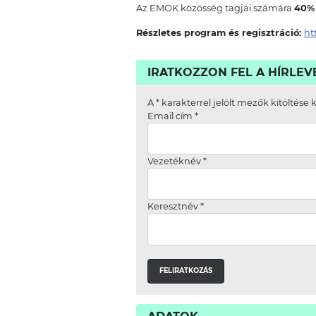
Az EMOK közösség tagjai számára
40%
Részletes program és regisztráció:
ht
IRATKOZZON FEL A HÍRLE
A
*
karakterrel jelölt mezők kitöltése 
Email cím
*
Vezetéknév
*
Keresztnév
*