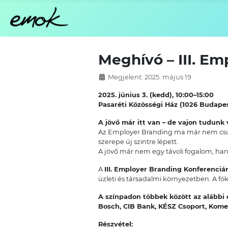
Meghívó – III. Em
Megjelent: 2025. május 19
2025. június 3. (kedd), 10:00–15:00
Pasaréti Közösségi Ház (1026 Budapest
A jövő már itt van – de vajon tudunk 
Az Employer Branding ma már nem csup
szerepe új szintre lépett.
A jövő már nem egy távoli fogalom, hane
A
III. Employer Branding Konferenciá
üzleti és társadalmi környezetben. A f
A színpadon többek között az alábbi 
Bosch, CIB Bank, KÉSZ Csoport, Komet
Részvétel: