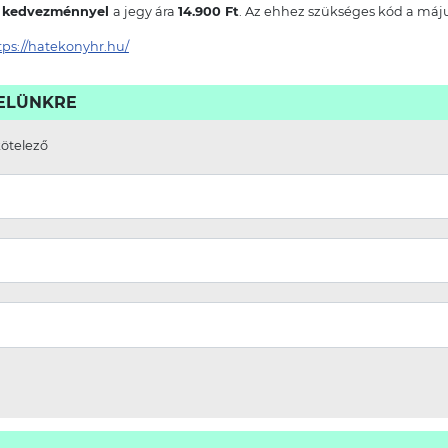
 kedvezménnyel
a jegy ára
14.900 Ft
. Az ehhez szükséges kód a máju
tps://hatekonyhr.hu/
VELÜNKRE
kötelező