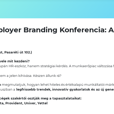
ployer Branding Konferencia: A
, Pasaréti út 102.)
vele mit kezdeni?
án HR-eszköz, hanem stratégiai kérdés. A munkaerőpiac változása f
m a jelen kihívása. Készen állunk rá?
n
megmutatjuk, hogyan lehet hiteles és értékalapú munkáltatói márká
ókuszban a
legfrissebb trendek, innovatív gyakorlatok és az új gen
cégek szakértői osztják meg a tapasztalataikat:
a, Provident, Univer, Yettel