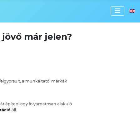
Válassz
 jövő már jelen?
elgyorsult, a munkáltatói márkák
t építeni egy folyamatosan alakuló
eráció
áll.