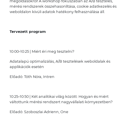
megoldásokról! A workshop fókuszában az A/B tesztelés,
mérési rendszerek összehasonlítása, cookie adatkezelés és
weboldalon kívüli adatok hatékony felhasználása áll.
Tervezett program
10:00–10:25 | Miért éri meg tesztelni?
Adatalapú optimalizálás, A/B tesztelések weboldalak és
applikációk esetén
Előadó: Tóth Nóra, Intren
10:25–10:50 | Két analitikai világ között: Hogyan és miért
váltottunk mérési rendszert nagyvállalati környezetben?
Előadó: Szoboszlai Adrienn, One