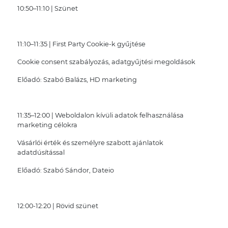
10:50–11:10 | Szünet
11:10–11:35 | First Party Cookie-k gyűjtése
Cookie consent szabályozás, adatgyűjtési megoldások
Előadó: Szabó Balázs, HD marketing
11:35–12:00 | Weboldalon kívüli adatok felhasználása
marketing célokra
Vásárlói érték és személyre szabott ajánlatok
adatdúsítással
Előadó: Szabó Sándor, Dateio
12:00-12:20 | Rövid szünet