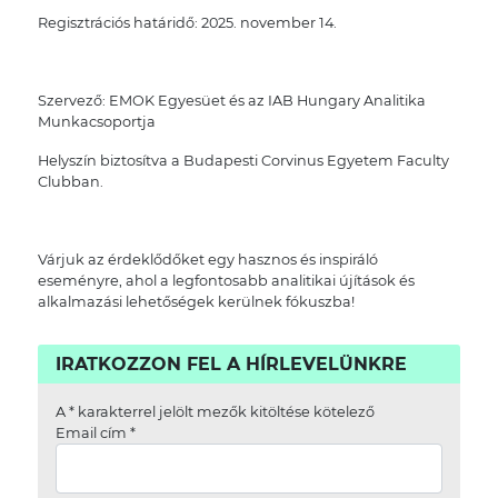
Regisztrációs határidő: 2025. november 14.
Szervező: EMOK Egyesüet és az IAB Hungary Analitika
Munkacsoportja
Helyszín biztosítva a Budapesti Corvinus Egyetem Faculty
Clubban.
Várjuk az érdeklődőket egy hasznos és inspiráló
eseményre, ahol a legfontosabb analitikai újítások és
alkalmazási lehetőségek kerülnek fókuszba!
IRATKOZZON FEL A HÍRLEVELÜNKRE
A
*
karakterrel jelölt mezők kitöltése kötelező
Email cím
*