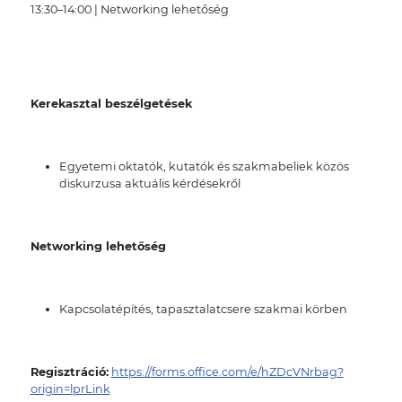
13:30–14:00 | Networking lehetőség
Kerekasztal beszélgetések
Egyetemi oktatók, kutatók és szakmabeliek közös
diskurzusa aktuális kérdésekről
Networking lehetőség
Kapcsolatépítés, tapasztalatcsere szakmai körben
Regisztráció:
https://forms.office.com/e/hZDcVNrbag?
origin=lprLink