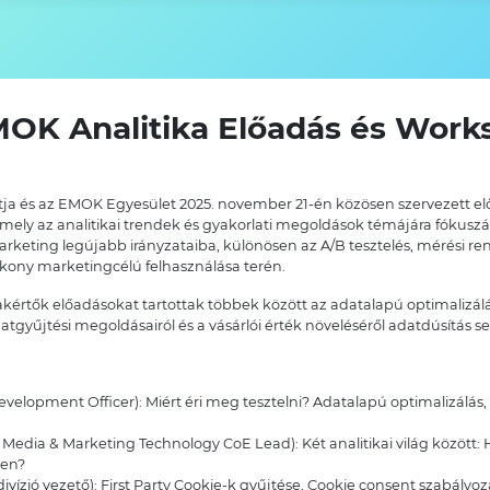
MOK Analitika Előadás és Wor
ja és az EMOK Egyesület 2025. november 21-én közösen szervezett el
ely az analitikai trendek és gyakorlati megoldások témájára fókuszá
rketing legújabb irányzataiba, különösen az A/B tesztelés, mérési ren
kony marketingcélú felhasználása terén.
akértők előadásokat tartottak többek között az adatalapú optimalizálá
 adatgyűjtési megoldásairól és a vásárlói érték növeléséről adatdúsítás s
Development Officer): Miért éri meg tesztelni? Adatalapú optimalizálás
Media & Marketing Technology CoE Lead): Két analitikai világ között:
ben?
vízió vezető): First Party Cookie-k gyűjtése, Cookie consent szabály