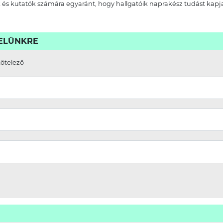
 és kutatók számára egyaránt, hogy hallgatóik naprakész tudást kap
VELÜNKRE
kötelező