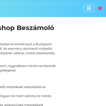
Válassz
kshop Beszámoló
őadást és workshopot a Budapesti
lt. Az esemény résztvevői mélyebb
dszerek váltása, cookie adatkezelés,
sról, nagyvállalati mérési rendszerek
egítségével.
, A/B tesztelések weboldalak és
 Hogyan és miért váltottunk mérési
ozás, adatgyűjtési megoldások