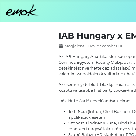
IAB Hungary x E
Megjelent: 2025. december 01
Az IAB Hungary Analitika Munkacsoport
Corvinus Egyetem Faculty Clubjában, am
betekintést nyerhettek az adatalapú ma
valamint weboldalon kívüli adatok haté
Az esemény délelőtti blokkja során a sz
közötti váltásról, a first party cookie-k
Délelőtti előadók és előadásaik címe:
Tóth Nóra (Intren, Chief Business 
applikációk esetén
Szoboszlai Adrienn (One, Biddable 
rendszert nagyvállalati környezet
Szabó Balázs (HD Marketing, PPC di