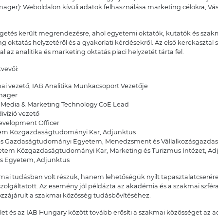
ager): Weboldalon kívüli adatok felhasználása marketing célokra, Vásá
lgetés került megrendezésre, ahol egyetemi oktatók, kutatók és sz
 oktatás helyzetéről és a gyakorlati kérdésekről. Az első kerekasztal so
az analitika és marketing oktatás piaci helyzetét tárta fel.
vevői:
ai vezető, IAB Analitika Munkacsoport Vezetője
anager
e Media & Marketing Technology CoE Lead
ivízió vezető
Development Officer
em Közgazdaságtudományi Kar, Adjunktus
 és Gazdaságtudományi Egyetem, Menedzsment és Vállalkozásgazdas
etem Közgazdaságtudományi Kar, Marketing és Turizmus Intézet, Ad
us Egyetem, Adjunktus
i tudásban volt részük, hanem lehetőségük nyílt tapasztalatcserére é
zolgáltatott. Az esemény jól példázta az akadémia és a szakmai szfé
hozzájárult a szakmai közösség tudásbővítéséhez.
 és az IAB Hungary között tovább erősíti a szakmai közösséget az a