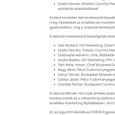
Szabó Sándor (Dateio, Country Man
ajánlatok adatdúsítással
Ezeket követően két kerekasztal beszé
meg nézeteiket az analitika és marketing
gyakorlatban, míg a második kerekasztal 
A délutáni kerekasztal beszélgetés részt
Deli Norbert: HD Marketing, Szakm
Szabó Sándor, Dateio, Country M
Szoboszlai Adrienn, One, Biddabl
Szabó Balázs, HD Marketing, PPC d
Tóth Nóra, Intren, Chief Business 
Nagy Ákos: Pécsi Tudományegyet
Iványi Tamás: Budapesti Műszaki
Csóka László: Pécsi Tudományegy
Csordás Tamás: Budapesti Corvin
A résztvevőknek nemcsak értékes szakma
kávészünetek és a networking szekció s
analitikai marketing fejlődésében, és 
Ez az együttműködés az EMOK Egyesület