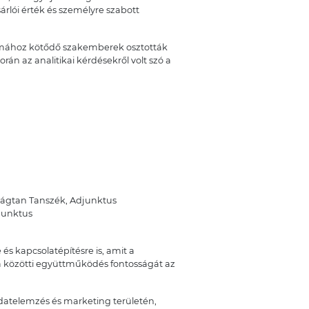
rlói érték és személyre szabott
akmához kötődő szakemberek osztották
rán az analitikai kérdésekről volt szó a
ágtan Tanszék, Adjunktus
junktus
s kapcsolatépítésre is, amit a
ra közötti együttműködés fontosságát az
datelemzés és marketing területén,