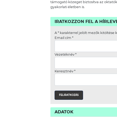
támogató közeget biztosítva az oktatók
gyakorlati életben is.
IRATKOZZON FEL A HÍRLE
A
*
karakterrel jelölt mezők kitöltése 
Email cím
*
Vezetéknév
*
Keresztnév
*
ADATOK