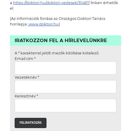
a
https://doktori.hu/doktori-vedesek/31487/
linken érhetők
el.
(Az információk forrása az Országos Doktori Tanács
honlapja:
www.doktori.hu
)
IRATKOZZON FEL A HÍRLEVELÜNKRE
A
*
karakterrel jelölt mezők kitöltése kötelező
Email cím
*
Vezetéknév
*
Keresztnév
*