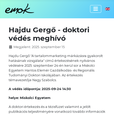
Válassz
Hajdu Gergő - doktori
védés meghívó
Megjelent: 2025. szeptember 15
Hajdu Gergő "A tartalommarketing márkázásra gyakorolt
hatásának vizsgálata" című értekezésének nyilvános
védésére 2025. szeptember 24-én kerül sor a Miskolci
Egyetem Hantos Elemér Gazdálkodás- és Regionális
Tudományi Doktori Iskolájában. Az értekezés
témavezetője Nagy Szabolcs.
A védés időpontja: 2025-09-24 14:30
helye: Miskolci Egyetem
A doktori értekezés és a tézisfüzet valamint a jelölt
publikációs teljesítményére vonatkozó további információk