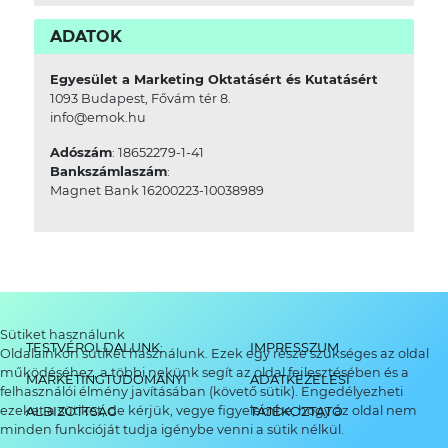
ADATOK
Egyesület a Marketing Oktatásért és Kutatásért
1093 Budapest, Fővám tér 8.
info@emok.hu
Adószám
: 18652279-1-41
Bankszámlaszám
:
Magnet Bank 16200223-10038989
Sütiket használunk
TESTVÉROLDALUNK:
IMPRESSZUM
Oldalainkon sütiket használunk. Ezek egy része szükséges az oldal
működéséhez, a többi nekünk segít az oldal fejlesztésében és a
MARKETINGTUDOMÁNYI
ADATKEZELÉSI
felhasználói élmény javításában (követő sütik). Engedélyezheti
ezeket a sütiket, de kérjük, vegye figyelembe, hogy az oldal nem
ALBIZOTTSÁG
TÁJÉKOZTATÓ
minden funkcióját tudja igénybe venni a sütik nélkül.