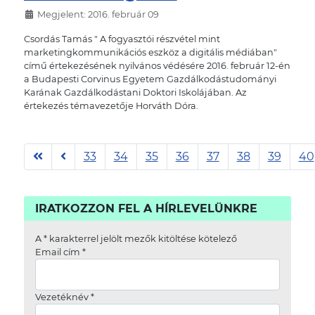
Megjelent: 2016. február 09
Csordás Tamás " A fogyasztói részvétel mint
marketingkommunikációs eszköz a digitális médiában"
című értekezésének nyilvános védésére 2016. február 12-én
a Budapesti Corvinus Egyetem Gazdálkodástudományi
Karának Gazdálkodástani Doktori Iskolájában. Az
értekezés témavezetője Horváth Dóra.
33
34
35
36
37
38
39
40
42. oldal / 42
IRATKOZZON FEL A HÍRLEVELÜNKRE
A
*
karakterrel jelölt mezők kitöltése kötelező
Email cím
*
Vezetéknév
*