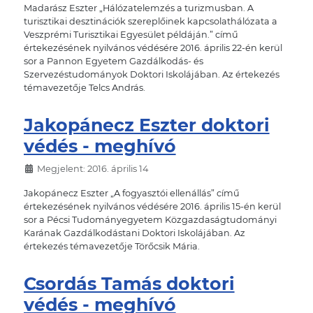
Madarász Eszter „Hálózatelemzés a turizmusban. A
turisztikai desztinációk szereplőinek kapcsolathálózata a
Veszprémi Turisztikai Egyesület példáján.” című
értekezésének nyilvános védésére 2016. április 22-én kerül
sor a Pannon Egyetem Gazdálkodás- és
Szervezéstudományok Doktori Iskolájában. Az értekezés
témavezetője Telcs András.
Jakopánecz Eszter doktori
védés - meghívó
Megjelent: 2016. április 14
Jakopánecz Eszter „A fogyasztói ellenállás” című
értekezésének nyilvános védésére 2016. április 15-én kerül
sor a Pécsi Tudományegyetem Közgazdaságtudományi
Karának Gazdálkodástani Doktori Iskolájában. Az
értekezés témavezetője Törőcsik Mária.
Csordás Tamás doktori
védés - meghívó