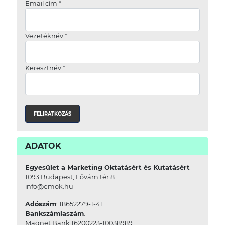
Email cím
*
Vezetéknév
*
Keresztnév
*
ADATOK
Egyesület a Marketing Oktatásért és Kutatásért
1093 Budapest, Fővám tér 8.
info@emok.hu
Adószám
: 18652279-1-41
Bankszámlaszám
:
Magnet Bank 16200223-10038989