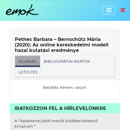
Válassz
Pethes Barbara – Bernschütz Mária
(2020): Az online kereskedelmi modell
hazai kutatási eredménye
OLVASÁS
BIBLIOGRÁFIAI ADATOK
LETÖLTÉS
Betöltés. Kérem, várjon.
IRATKOZZON FEL A HÍRLEVELÜNKRE
A
*
karakterrel jelölt mezők kitöltése kötelező
Email cím
*