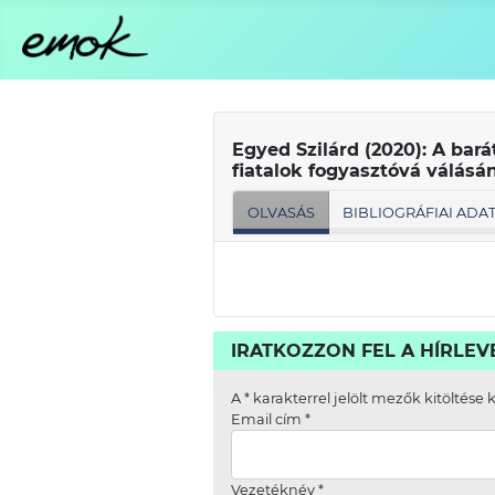
Egyed Szilárd (2020): A bar
fiatalok fogyasztóvá válás
OLVASÁS
BIBLIOGRÁFIAI ADA
IRATKOZZON FEL A HÍRLE
A
*
karakterrel jelölt mezők kitöltése 
Email cím
*
Vezetéknév
*