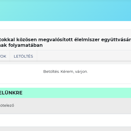
átokkal közösen megvalósított élelmiszer együttvásá
ának folyamatában
TOK
LETÖLTÉS
Betöltés. Kérem, várjon.
VELÜNKRE
kötelező