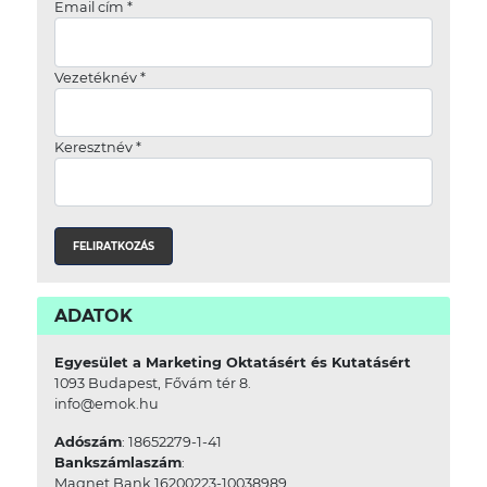
Email cím
*
Vezetéknév
*
Keresztnév
*
ADATOK
Egyesület a Marketing Oktatásért és Kutatásért
1093 Budapest, Fővám tér 8.
info@emok.hu
Adószám
: 18652279-1-41
Bankszámlaszám
:
Magnet Bank 16200223-10038989