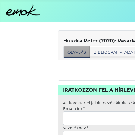
Huszka Péter (2020): Vásárl
OLVASÁS
BIBLIOGRÁFIAI ADA
IRATKOZZON FEL A HÍRLE
A
*
karakterrel jelölt mezők kitöltése 
Email cím
*
Vezetéknév
*