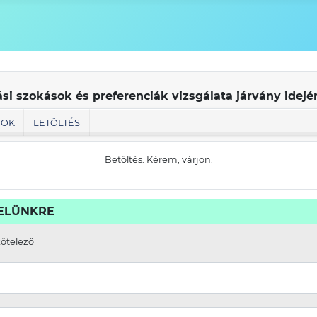
ási szokások és preferenciák vizsgálata járvány idej
TOK
LETÖLTÉS
Betöltés. Kérem, várjon.
VELÜNKRE
kötelező