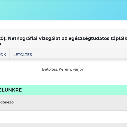
0): Netnográfiai vizsgálat az egészségtudatos táplál
n
TOK
LETÖLTÉS
Betöltés. Kérem, várjon.
VELÜNKRE
kötelező