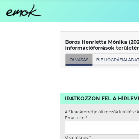
Boros Henrietta Mónika (202
információforrások területé
OLVASÁS
BIBLIOGRÁFIAI ADA
IRATKOZZON FEL A HÍRLE
A
*
karakterrel jelölt mezők kitöltése 
Email cím
*
Vezetéknév
*