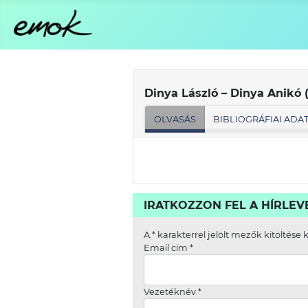
Dinya László – Dinya Anikó 
OLVASÁS
BIBLIOGRÁFIAI ADA
IRATKOZZON FEL A HÍRLE
A
*
karakterrel jelölt mezők kitöltése 
Email cím
*
Vezetéknév
*