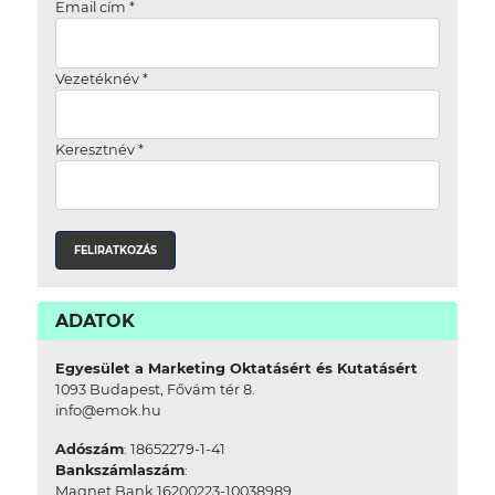
Email cím
*
Vezetéknév
*
Keresztnév
*
ADATOK
Egyesület a Marketing Oktatásért és Kutatásért
1093 Budapest, Fővám tér 8.
info@emok.hu
Adószám
: 18652279-1-41
Bankszámlaszám
:
Magnet Bank 16200223-10038989