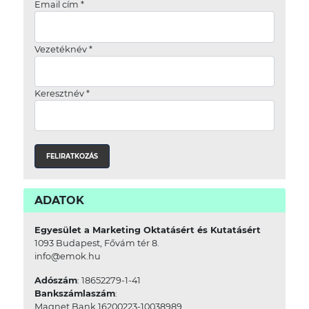
Email cím
*
Vezetéknév
*
Keresztnév
*
ADATOK
Egyesület a Marketing Oktatásért és Kutatásért
1093 Budapest, Fővám tér 8.
info@emok.hu
Adószám
: 18652279-1-41
Bankszámlaszám
:
Magnet Bank 16200223-10038989