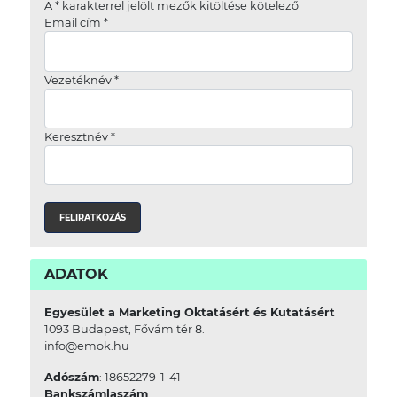
A
*
karakterrel jelölt mezők kitöltése kötelező
Email cím
*
Vezetéknév
*
Keresztnév
*
ADATOK
Egyesület a Marketing Oktatásért és Kutatásért
1093 Budapest, Fővám tér 8.
info@emok.hu
Adószám
: 18652279-1-41
Bankszámlaszám
: