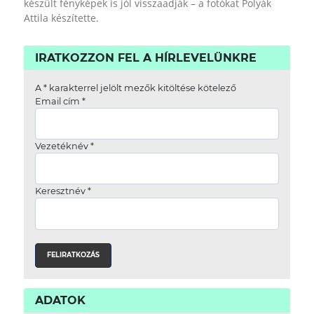
készült fényképek is jól visszaadják – a fotókat Polyák
Attila készítette.
IRATKOZZON FEL A HÍRLEVELÜNKRE
A
*
karakterrel jelölt mezők kitöltése kötelező
Email cím
*
Vezetéknév
*
Keresztnév
*
ADATOK