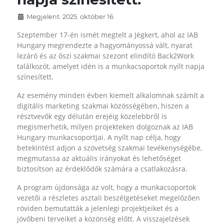
Megjelent: 2025. október 16
Szeptember 17-én ismét megtelt a Jégkert, ahol az IAB
Hungary megrendezte a hagyományossá vált, nyarat
lezáró és az őszi szakmai szezont elindító Back2Work
találkozót, amelyet idén is a munkacsoportok nyílt napja
színesített.
Az esemény minden évben kiemelt alkalomnak számít a
digitális marketing szakmai közösségében, hiszen a
résztvevők egy délután erejéig közelebbről is
megismerhetik, milyen projekteken dolgoznak az IAB
Hungary munkacsoportjai. A nyílt nap célja, hogy
betekintést adjon a szövetség szakmai tevékenységébe,
megmutassa az aktuális irányokat és lehetőséget
biztosítson az érdeklődők számára a csatlakozásra.
A program újdonsága az volt, hogy a munkacsoportok
vezetői a részletes asztali beszélgetéseket megelőzően
röviden bemutatták a jelenlegi projektjeiket és a
jövőbeni terveiket a közönség előtt. A visszajelzések