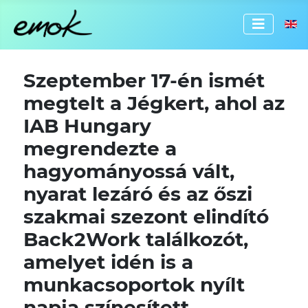
Válassz
Szeptember 17-én ismét
megtelt a Jégkert, ahol az
IAB Hungary
megrendezte a
hagyományossá vált,
nyarat lezáró és az őszi
szakmai szezont elindító
Back2Work találkozót,
amelyet idén is a
munkacsoportok nyílt
napja színesített.