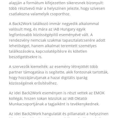
alapján a formátum kifejezetten sikeresnek bizonyult:
több résztvevő már a helyszínen jelezte, hogy szívesen
csatlakozna valamelyik csoporthoz.
A Back2Work találkozó immár negyedik alkalommal
valósult meg, és mára az IAB Hungary egyik
legfontosabb közösségépítő eseményévé vált. A
rendezvény nemcsak szakmai tapasztalatcserére adott
lehetőséget, hanem alkalmat teremtett személyes
találkozásokra, kapcsolatépítésre és kötetlen
beszélgetésekre is.
A szervezők kiemelték: az esemény létrejöttét több
partner támogatása is segítette, akik fontosnak tartották,
hogy hozzájáruljanak a hazai digitális iparág
közösségének erősítéséhez.
Az idei Back2Work eseményen is részt vettek az EMOK
kollégái, hiszen sokan közülük az IAB Oktatói
Munkacsoportjának a tagjaiként is tevékenykednek.
Az idei Back2Work hangulatát és pillanatait a helyszínen