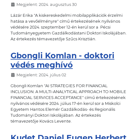
Megjelent: 2024. augusztus 30
Lázár Erika "A kiskereskedelmi mobilapplikációk érzelmi
hatása a vevőélményre" című értekezésének nyilvános
védésére 2024. szeptember 12-én kerül sor a Pécsi
Tudományegyetem Gazdálkodástani Doktori Iskolájában.
Az értekezés témavezetője Szűcs Krisztián.
Gbongli Komlan - doktori
védés meghívó
Megjelent: 2024. július 02
Gbongli Komlan "AI STRATEGIES FOR FINANCIAL
INCLUSION: A MULTI-ANALYTICAL APPROACH TO MOBILE
FINANCIAL SERVICES ACCEPTANCE" című értekezésének
nyilvános védésére 2024. július 17-én kerül sor a Miskolci
Egyetem Hantos Elemér Gazdálkodás- és Regionális
Tudományi Doktori Iskolájában. Az értekezés
témavezetője Kovács Levente.
Kudet Daniel Eugen Herbert