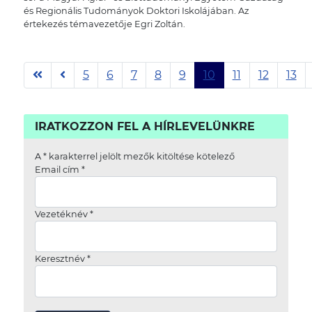
és Regionális Tudományok Doktori Iskolájában. Az
értekezés témavezetője Egri Zoltán.
5
6
7
8
9
10
11
12
13
10. oldal / 42
IRATKOZZON FEL A HÍRLEVELÜNKRE
A
*
karakterrel jelölt mezők kitöltése kötelező
Email cím
*
Vezetéknév
*
Keresztnév
*