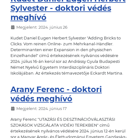
Sylvester - doktori védés
meghívó
Megjelent: 2024. június 26
Kudet Daniel Eugen Herbert Sylvester "Adding Bricks to
Clicks: Vom reinen Online- zum Mehrkanal-Händler.
Determinanten einer Expansion in den physischen
Einzelhandel" című értekezésének nyilvános védésére
2024. július 16-án kerül sor az Andrássy Gyula Budapesti
Német Nyelvű Egyetem Interdiszciplináris Doktori
Iskolájában. Az értekezés témavezetője Eckardt Martina.
Arany Ferenc - doktori
védés meghívó
Megjelent: 2024. június 17
Arany Ferenc "UTAZÁSI ÉS DESZTINÁCIÓVÁLASZTÁSI
SZOKÁSOK VIZSGÁLATA VIDÉKI TEREKBEN" című
értekezésének nyilvános védésére 2024. június 12-én kerül
sor a Magyar Agrár- és Élettudományi Egyetem Gazdaság-