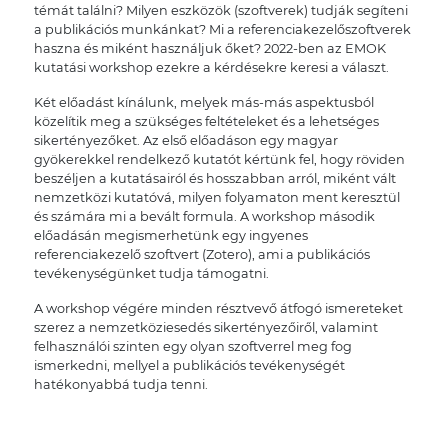
témát találni? Milyen eszközök (szoftverek) tudják segíteni
a publikációs munkánkat? Mi a referenciakezelőszoftverek
haszna és miként használjuk őket? 2022-ben az EMOK
kutatási workshop ezekre a kérdésekre keresi a választ.
Két előadást kínálunk, melyek más-más aspektusból
közelítik meg a szükséges feltételeket és a lehetséges
sikertényezőket. Az első előadáson egy magyar
gyökerekkel rendelkező kutatót kértünk fel, hogy röviden
beszéljen a kutatásairól és hosszabban arról, miként vált
nemzetközi kutatóvá, milyen folyamaton ment keresztül
és számára mi a bevált formula. A workshop második
előadásán megismerhetünk egy ingyenes
referenciakezelő szoftvert (Zotero), ami a publikációs
tevékenységünket tudja támogatni.
A workshop végére minden résztvevő átfogó ismereteket
szerez a nemzetköziesedés sikertényezőiről, valamint
felhasználói szinten egy olyan szoftverrel meg fog
ismerkedni, mellyel a publikációs tevékenységét
hatékonyabbá tudja tenni.