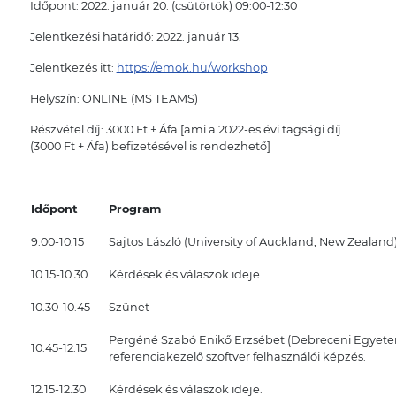
Időpont: 2022. január 20. (csütörtök) 09:00-12:30
Jelentkezési határidő: 2022. január 13.
Jelentkezés itt:
https://emok.hu/workshop
Helyszín: ONLINE (MS TEAMS)
Részvétel díj: 3000 Ft + Áfa [ami a 2022-es évi tagsági díj
(3000 Ft + Áfa) befizetésével is rendezhető]
Időpont
Program
9.00-10.15
Sajtos László (University of Auckland, New Zealand
10.15-10.30
Kérdések és válaszok ideje.
10.30-10.45
Szünet
Pergéné Szabó Enikő Erzsébet (Debreceni Egyetem
10.45-12.15
referenciakezelő szoftver felhasználói képzés.
12.15-12.30
Kérdések és válaszok ideje.