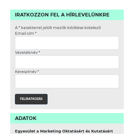
IRATKOZZON FEL A HÍRLEVELÜNKRE
A
*
karakterrel jelölt mezők kitöltése kötelező
Email cím
*
Vezetéknév
*
Keresztnév
*
ADATOK
Egyesület a Marketing Oktatásért és Kutatásért