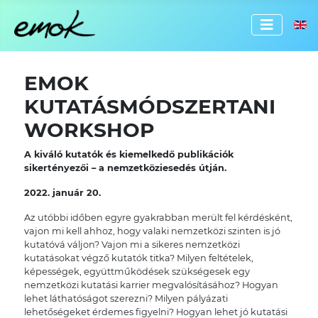
Válassz
EMOK
KUTATÁSMÓDSZERTANI
WORKSHOP
A kiváló kutatók és kiemelkedő publikációk
sikertényezői – a nemzetköziesedés útján.
2022. január 20.
Az utóbbi időben egyre gyakrabban merült fel kérdésként,
vajon mi kell ahhoz, hogy valaki nemzetközi szinten is jó
kutatóvá váljon? Vajon mi a sikeres nemzetközi
kutatásokat végző kutatók titka? Milyen feltételek,
képességek, együttműködések szükségesek egy
nemzetközi kutatási karrier megvalósításához? Hogyan
lehet láthatóságot szerezni? Milyen pályázati
lehetőségeket érdemes figyelni? Hogyan lehet jó kutatási