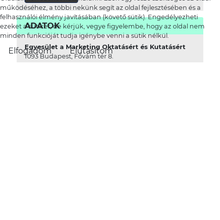
működéséhez, a többi nekünk segít az oldal fejlesztésében és a
felhasználói élmény javításában (követő sütik). Engedélyezheti
ADATOK
ezeket a sütiket, de kérjük, vegye figyelembe, hogy az oldal nem
minden funkcióját tudja igénybe venni a sütik nélkül.
Egyesület a Marketing Oktatásért és Kutatásért
Elfogadom
Elutasítom
1093 Budapest, Fővám tér 8.
info@emok.hu
Adószám
: 18652279-1-41
Bankszámlaszám
:
Magnet Bank 16200223-10038989
TESTVÉROLDALUNK:
IMPRESSZUM
MARKETINGTUDOMÁNYI
ADATKEZELÉSI
ALBIZOTTSÁG
TÁJÉKOZTATÓ