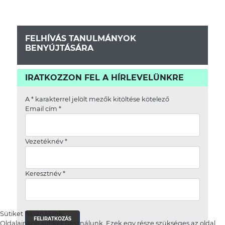
FELHÍVÁS TANULMÁNYOK
BENYÚJTÁSÁRA
IRATKOZZON FEL A HÍRLEVELÜNKRE
A
*
karakterrel jelölt mezők kitöltése kötelező
Email cím
*
Vezetéknév
*
Keresztnév
*
Sütiket használunk
Oldalainkon sütiket használunk. Ezek egy része szükséges az oldal