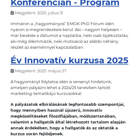
Konferencián - Program
Megjelent: 2025. július 31
Immáron a „hagyományos” EMOK PhD Fórum idén
nyáron is megrendezésre kerül. Aki – nagyon helyesen –
már bevéste a dátumot a naptárba, neki csak tájékoztatás,
aki még dilemmázik, neki motiváció az alábbi néhány
részlet az eseménnyel kapcsolatban:
Év Innovatív kurzusa 2025
Megjelent: 2025. május 27
A hagyományt folytatva idén is versenyt hirdetünk,
amelyen pályázni lehet a 2024/25 tanévben tartott
marketing-tematikájú kurzusokkal.
A pályázatok elbírálásának legfontosabb szempontjai,
hogy mennyiben használ újszerű, innovatív
megközelítéseket filozófiájában, módszertanában,
valamint a hallgatók által létrehozott tartalom alapján
annak érdekében, hogy a hallgatók és az oktatók a
kurzus során fejlődjenek.