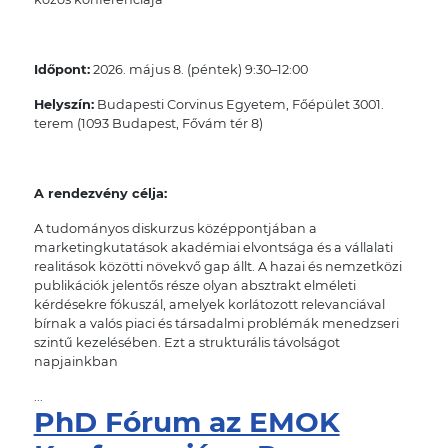
Időpont:
2026. május 8. (péntek) 9:30–12:00
Helyszín:
Budapesti Corvinus Egyetem, Főépület 3001.
terem (1093 Budapest, Fővám tér 8)
A rendezvény célja:
A tudományos diskurzus középpontjában a
marketingkutatások akadémiai elvontsága és a vállalati
realitások közötti növekvő gap állt. A hazai és nemzetközi
publikációk jelentős része olyan absztrakt elméleti
kérdésekre fókuszál, amelyek korlátozott relevanciával
bírnak a valós piaci és társadalmi problémák menedzseri
szintű kezelésében. Ezt a strukturális távolságot
napjainkban
...
PhD Fórum az EMOK