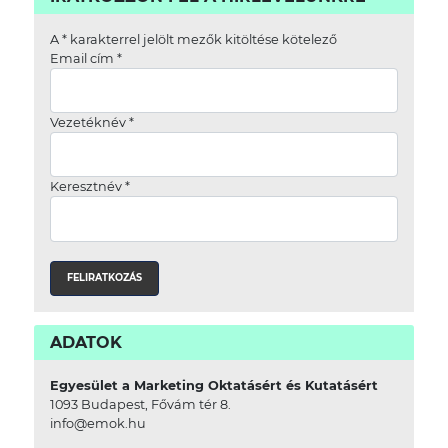
A
*
karakterrel jelölt mezők kitöltése kötelező
Email cím
*
Vezetéknév
*
Keresztnév
*
ADATOK
Egyesület a Marketing Oktatásért és Kutatásért
1093 Budapest, Fővám tér 8.
info@emok.hu