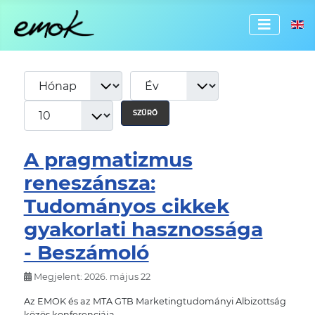
Válassz
SZŰRŐ
A pragmatizmus
reneszánsza:
Tudományos cikkek
gyakorlati hasznossága
- Beszámoló
Megjelent: 2026. május 22
Az EMOK és az MTA GTB Marketingtudományi Albizottság
közös konferenciája