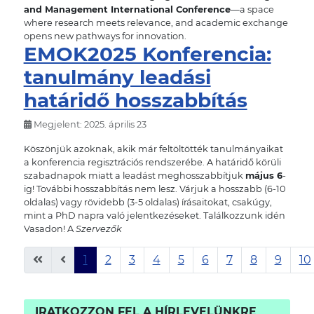
and Management International Conference
—a space
where research meets relevance, and academic exchange
opens new pathways for innovation.
EMOK2025 Konferencia:
tanulmány leadási
határidő hosszabbítás
Megjelent: 2025. április 23
Köszönjük azoknak, akik már feltöltötték tanulmányaikat
a konferencia regisztrációs rendszerébe. A határidő körüli
szabadnapok miatt a leadást meghosszabbítjuk
május 6
-
ig! További hosszabbítás nem lesz. Várjuk a hosszabb (6-10
oldalas) vagy rövidebb (3-5 oldalas) írásaitokat, csakúgy,
mint a PhD napra való jelentkezéseket. Találkozzunk idén
Vasadon! A
Szervezők
1
2
3
4
5
6
7
8
9
10
1. oldal / 34
IRATKOZZON FEL A HÍRLEVELÜNKRE