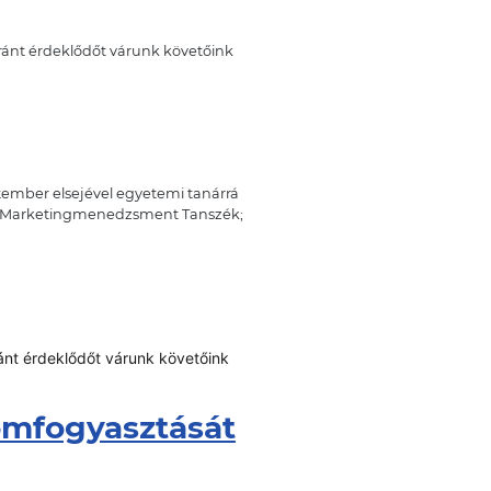
iránt érdeklődőt várunk követőink
eptember elsejével egyetemi tanárrá
t, Marketingmenedzsment Tanszék;
iránt érdeklődőt várunk követőink
omfogyasztását