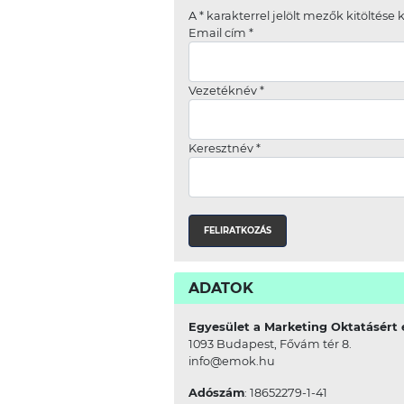
A
*
karakterrel jelölt mezők kitöltése 
Email cím
*
Vezetéknév
*
Keresztnév
*
ADATOK
Egyesület a Marketing Oktatásért 
1093 Budapest, Fővám tér 8.
info@emok.hu
Adószám
: 18652279-1-41