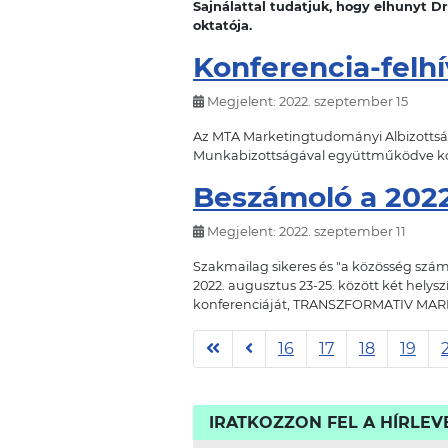
Sajnálattal tudatjuk, hogy elhunyt 
oktatója.
Konferencia-felh
Megjelent: 2022. szeptember 15
Az MTA Marketingtudományi Albizotts
Munkabizottságával együttműködve ko
Beszámoló a 2022
Megjelent: 2022. szeptember 11
Szakmailag sikeres és "a
k
özösség szám
2022.
augusztus 23
-
25.
k
özött
k
ét helys
konferenciáját, TRANSZFORMATIV MA
16
17
18
19
IRATKOZZON FEL A HÍRLE