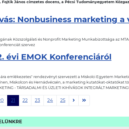
Dr. Fojtik János címzetes docens, a Pécsi Tudományegyetem Közg
ívás: Nonbusiness marketing a
ágának Közszolgálati és Nonprofit Marketing Munkabizottsága az 
nferenciát szervez
. évi EMOK Konferenciáról
ára emlékezetes" rendezvényt szervezett a Miskolci Egyetem Marketi
zínen, Miskolcon és Hernádvé
cs
én, a marketing kutatókat-oktatókat t
RKETING - TÁRSADALMI ÉS ÜZLETI KIHÍVÁSOK INTEGRÁLT MARKETIN
20
21
22
23
24
25
VELÜNKRE