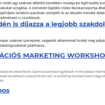
 ismét egy szakmai délelőtt keretében mutatja be legfrissebb kuta
ásokat vizsgálva. A szervezet Digitális Video Munkacsoportja álta
ozgó
k
épes tartalom piacának szereplői és az aktuális trendek átte
redményeit is
k
özzéteszik.
én is díjazza a legjobb szakdo
ámipar szakmai szervezete, negyedik alkalommal hirdeti meg pályáz
zakdolgozatokat jutalmazza.
RÁCIÓS MARKETING WORKSH
tási területet fed le. Számos szervezet igyekszik minél jobban kiisme
ssal rendelkező csoportról van szó. A workshop keretein belül négy el
ót.
nos