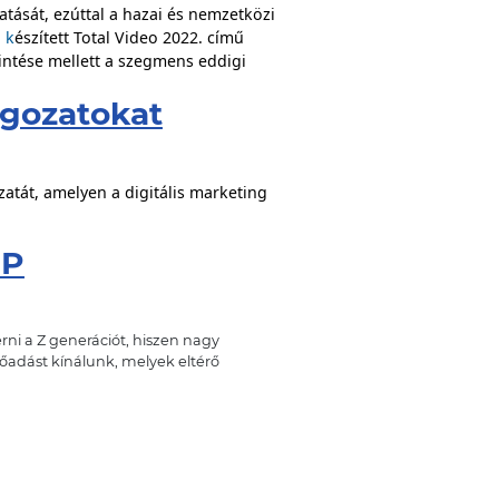
tását, ezúttal a hazai és nemzetközi
l
k
észített Total Video 2022. című
kintése mellett a szegmens eddigi
lgozatokat
atát, amelyen a digitális marketing
OP
rni a Z generációt, hiszen nagy
őadást kínálunk, melyek eltérő