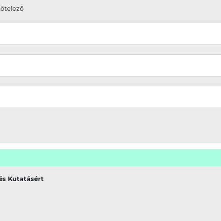
kötelező
és Kutatásért