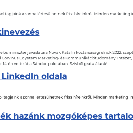
ol tagjaink azonnal értesülhetnek friss híreinkről. Minden marketing 
kinevezés
elelős miniszter javaslatára Novák Katalin köztársasági elnök 2022. sz
pesti Corvinus Egyetem Marketing- és Kommunikációtudományi Intéze
14-én vette át a Sándor-palotában. Szívből gratulálunk!
 LinkedIn oldala
ol tagjaink azonnal értesülhetnek friss híreinkről. Minden marketing 
ték hazánk mozgóképes tartal