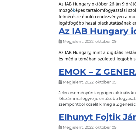
Az IAB Hungary október 26-án 9 órától
mozgó
k
épes tartalomfogyasztási szok
felmérésre épülő rendezvényen a m
legátfogóbb hazai piackutatásának e
Az IAB Hungary id
Megjelent: 2022. október 09
Az IAB Hungary, mint a digitális rekl
és média témában született legjobb
s
EMOK – Z GENE
Megjelent: 2022. október 09
Jelen eseményünk egy igen aktuális kuta
létszámmal egyre jelentősebb fogyasztá
szempontból közelítik meg a Z generáci
Elhunyt Fojtik Já
Megjelent: 2022. október 09