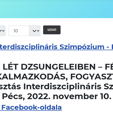
SZŰRŐ
nterdiszciplináris Szimpózium 
 LÉT DZSUNGELEIBEN – F
KALMAZKODÁS, FOGYASZ
sztás Interdiszciplináris
Pécs, 2022. november 10.
 Facebook-oldala