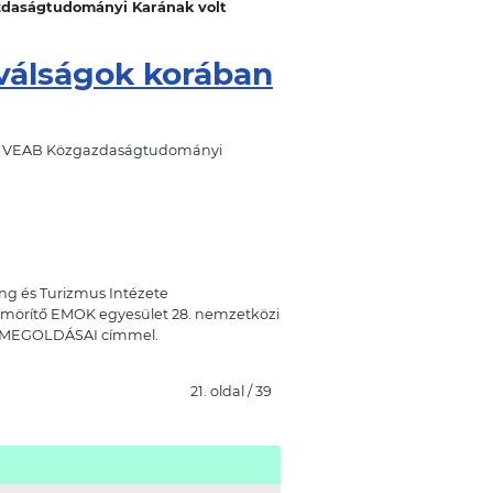
azdaságtudományi Karának volt
 válságok korában
MTA VEAB Közgazdaságtudományi
ng és Turizmus Intézete
ömörítő EMOK egyesület 28. nemzetközi
GMEGOLDÁSAI címmel.
21. oldal / 39