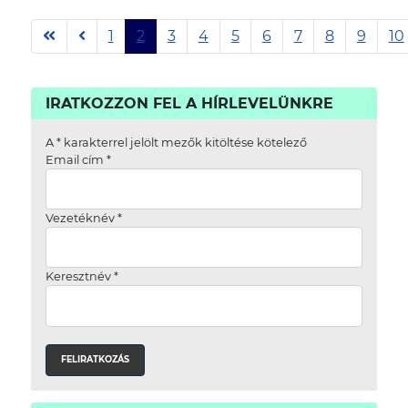
1
2
3
4
5
6
7
8
9
10
2. oldal / 42
IRATKOZZON FEL A HÍRLEVELÜNKRE
A
*
karakterrel jelölt mezők kitöltése kötelező
Email cím
*
Vezetéknév
*
Keresztnév
*