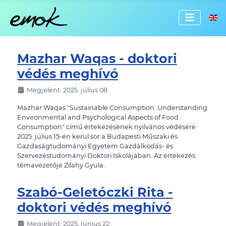
Válassz
Mazhar Waqas - doktori
védés meghívó
Megjelent: 2025. július 08
Mazhar Waqas "Sustainable Consumption: Understanding
Environmental and Psychological Aspects of Food
Consumption" című értekezésének nyilvános védésére
2025. július 15-én kerül sor a Budapesti Műszaki és
Gazdaságtudományi Egyetem Gazdálkodás- és
Szervezéstudományi Doktori Iskolájában. Az értekezés
témavezetője Zilahy Gyula.
Szabó-Geletóczki Rita -
doktori védés meghívó
Megjelent: 2025. június 22