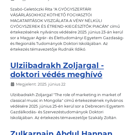
Szabó-Geletóczki Rita "A GYÓGYSZERTÁRI
VÁSÁRLÁSOKHOZ KÖTHETŐ FOGYASZTÓI
MAGATARTÁSOK VISZGÁLATA A VÉNY NÉLKÜLI
GYÓGYSZEREK ÉS ÉTREND-KIEGÉSZÍTŐK PIACÁN" című
értekezésének nyilvános védésére 2025. június 23-án kerül
sor a Magyar Agrár- és Élettudományi Egyetem Gazdaság-
és Regionális Tudományok Doktori Iskolájában. Az
értekezés témavezetője Rudnák Ildikó.
Ulziibadrakh Zoljargal -
doktori védés meghívó
Megjelent: 2025. június 22
Ulziibadrakh Zoljargal "The role of marketing in market of
classical music in Mongolia" című értekezésének nyilvános
védésére 2025. június 25-én kerül sor a Debreceni Egyetem
Gazdálkodás- és Szervezéstudományok Doktori
Iskolájában. Az értekezés témavezetője Szakály Zoltán.
Zulkarnain Abdul Hannan